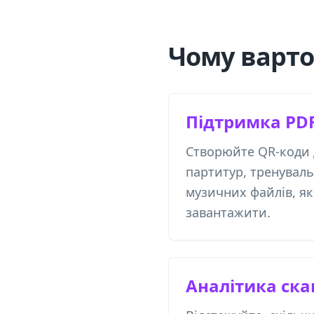
Чому варто
Підтримка PDF
Створюйте QR-коди д
партитур, тренуваль
музичних файлів, я
завантажити.
Аналітика ск