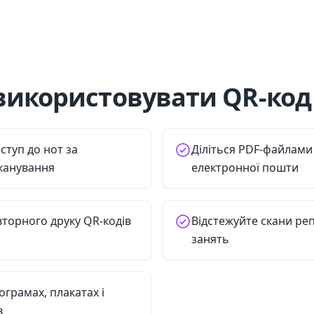
використовувати QR-код 
ступ до нот за
Діліться PDF-файлами 
канування
електронної пошти
вторного друку QR-кодів
Відстежуйте скани реп
занять
грамах, плакатах і
в