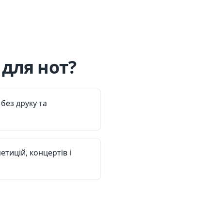
для нот?
без друку та
етицій, концертів і