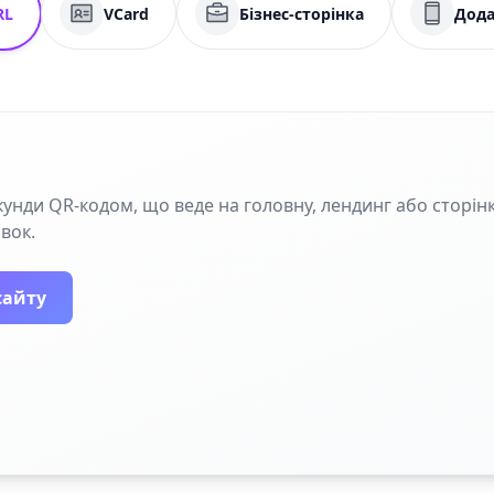
RL
VCard
Бізнес-сторінка
Дода
кунди QR‑кодом, що веде на головну, лендинг або сторінк
івок.
сайту