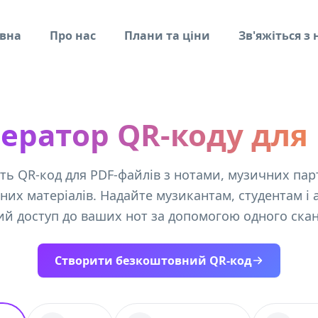
вна
Про нас
Плани та ціни
Зв'яжіться з
ератор QR-коду для
ть QR-код для PDF-файлів з нотами, музичних пар
них матеріалів. Надайте музикантам, студентам і а
ий доступ до ваших нот за допомогою одного скан
Створити безкоштовний QR-код