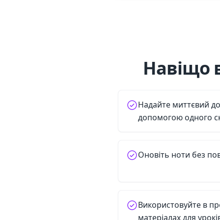
Навіщо 
Надайте миттєвий до
допомогою одного с
Оновіть ноти без по
Використовуйте в про
матеріалах для урокі