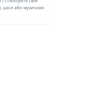
 і стилізуйте свій
в, шкіл або музичних