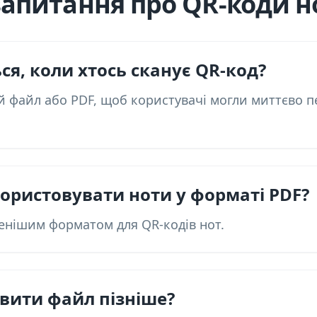
апитання про QR-коди н
ся, коли хтось сканує QR-код?
й файл або PDF, щоб користувачі могли миттєво п
ористовувати ноти у форматі PDF?
енішим форматом для QR-кодів нот.
вити файл пізніше?