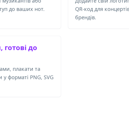
и музикантів або
Додайте свій логотип
туп до ваших нот.
QR-код для концерті
брендів.
 готові до
ами, плакати та
и у форматі PNG, SVG