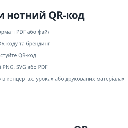
и нотний QR-код
орматі PDF або файл
R-коду та брендинг
естуйте QR-код
і PNG, SVG або PDF
 в концертах, уроках або друкованих матеріалах