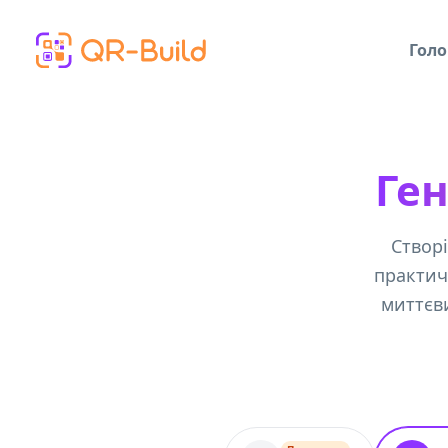
Skip to main content
Голо
Ген
Створі
практич
миттєв