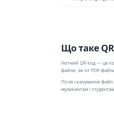
Що таке QR
Нотний QR-код — це ко
файли, як-от PDF-файли
Після сканування файл
музикантам і студента