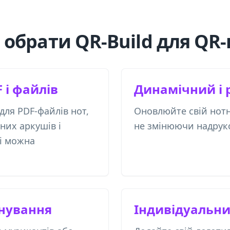
 обрати QR-Build для QR-
 і файлів
Динамічний і 
ля PDF-файлів нот,
Оновлюйте свій нотн
них аркушів і
не змінюючи надрук
кі можна
анування
Індивідуальн