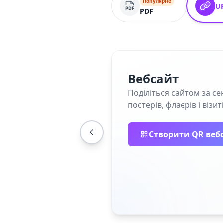
Популярне
U
PDF
Вебсайт
Поділіться сайтом за се
постерів, флаєрів і візит
Створити QR веб