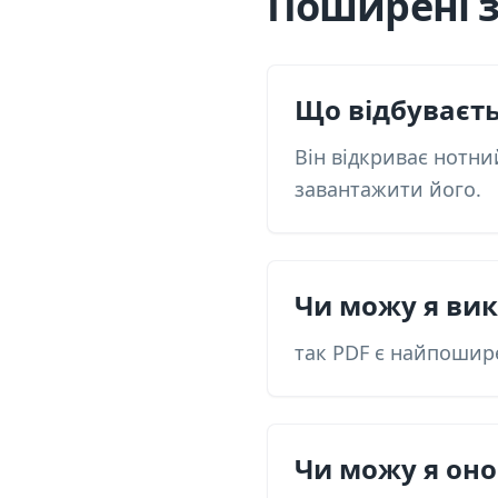
Поширені з
Що відбуваєть
Він відкриває нотни
завантажити його.
Чи можу я вик
так PDF є найпошир
Чи можу я оно