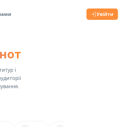
 нами
Увійти
 нот
титур і
удиторії
ування.