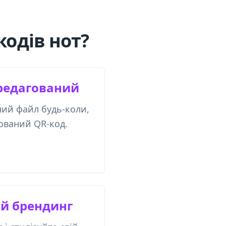
кодів нот?
редагований
ий файл будь-коли,
ований QR-код.
ий брендинг