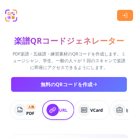
Skip to main content
楽譜QRコードジェネレーター
PDF楽譜・五線譜・練習素材のQRコードを作成します。ミ
ュージシャン、学生、一般の人々が 1 回のスキャンで楽譜
に即座にアクセスできるようにします。
無料のQRコードを作成
人気
URL
VCard
ビジ
PDF