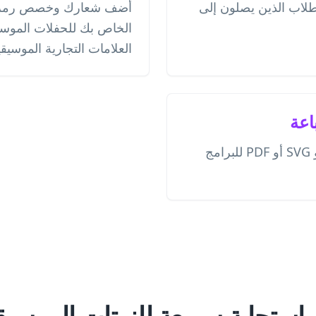
لطلاب الذين يصلون إلى
أضف شعارك وخصص رمز ال
الخاص بك للحفلات الموسيق
العلامات التجارية الموسيقي
اعة
قم بتنزيلها كملف PNG أو SVG أو PDF للبرامج
 استجابة سريعة للنوتات الموسيق