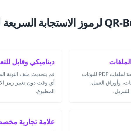
لماذا تختار QR-Build لرموز الاستجابة السر
ديناميكي وقابل للتع
أنشئ رموز استجابة سريعة لملفات PDF للنوتات
قم بتحديث ملف النوتة ال
ات، وأوراق العمل،
أي وقت دون تغيير رمز الا
للتنزيل.
المطبوع.
علامة تجارية مخص