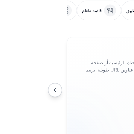
بيق
قائمة طعام
وسائل التواصل الاجتماعي
تك الرئيسية أو صفحة
الهبوط أو صفحة الحملة. مثالي للمنشورات والملصقات أو بطاقات العمل، فهو يلغي الحاجة إلى كتابة عناوين URL طويلة. يربط