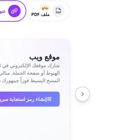
شائع
عنوان
ملف PDF
موقع ويب
شارك موقعك الإلكتروني في ثو
المسح البسيط فوراً جمهورك ب
إنشاء رمز استجابة سري