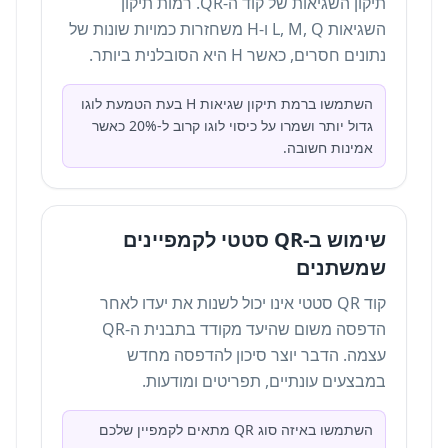
תיקון השגיאות של קוד ה-QR. רמות תיקון
השגיאות L, M, Q ו-H משחזרות כמויות שונות של
נתונים חסרים, כאשר H היא הסובלנית ביותר.
השתמשו ברמת תיקון שגיאות H בעת הטמעת לוגו
גדול יותר ושמרו על כיסוי לוגו קרוב ל-20% כאשר
אמינות חשובה.
שימוש ב-QR סטטי לקמפיינים
שמשתנים
קוד QR סטטי אינו יכול לשנות את יעדו לאחר
הדפסה משום שהיעד מקודד בתבנית ה-QR
עצמה. הדבר יוצר סיכון להדפסה מחדש
במבצעים עונתיים, תפריטים ומודעות.
השתמשו ב
איזה סוג QR מתאים לקמפיין שלכם