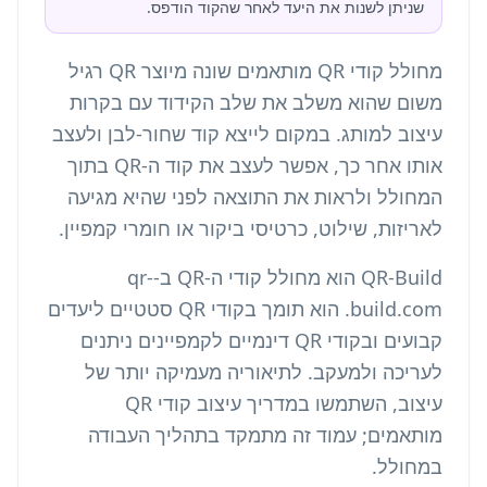
שניתן לשנות את היעד לאחר שהקוד הודפס.
מחולל קודי QR מותאמים שונה מיוצר QR רגיל
משום שהוא משלב את שלב הקידוד עם בקרות
עיצוב למותג. במקום לייצא קוד שחור-לבן ולעצב
אותו אחר כך, אפשר לעצב את קוד ה-QR בתוך
המחולל ולראות את התוצאה לפני שהיא מגיעה
לאריזות, שילוט, כרטיסי ביקור או חומרי קמפיין.
QR-Build הוא מחולל קודי ה-QR ב-qr-
build.com. הוא תומך בקודי QR סטטיים ליעדים
קבועים ובקודי QR דינמיים לקמפיינים ניתנים
לעריכה ולמעקב. לתיאוריה מעמיקה יותר של
עיצוב, השתמשו ב
מדריך עיצוב קודי QR
מותאמים
; עמוד זה מתמקד בתהליך העבודה
במחולל.