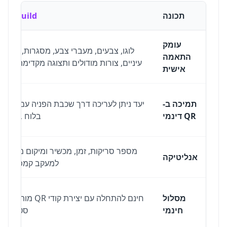
תכונה
QR-Build
עומק
לוגו, צבעים, מעברי צבע, מסגרות, צורות
התאמה
עיניים, צורות מודולים ותצוגה מקדימה חיה.
אישית
תמיכה ב-
יעד ניתן לעריכה דרך שכבת הפניה עם ניהול
QR דינמי
בלוח בקרה.
מספר סריקות, זמן, מכשיר ומיקום משוער
אנליטיקה
למעקב קמפיינים.
מסלול
חינם להתחלה עם יצירת קודי QR מותאמים
חינמי
סטטיים.