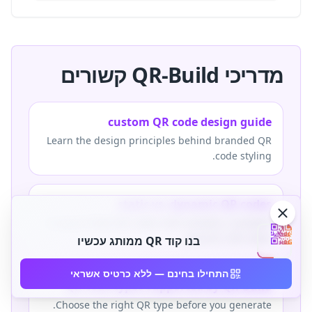
מדריכי QR-Build קשורים
custom QR code design guide
Learn the design principles behind branded QR
code styling.
static vs. dynamic QR codes
Compare fixed QR codes with editable, trackable
dynamic QR codes.
בנו קוד QR ממותג עכשיו
התחילו בחינם — ללא כרטיס אשראי
QR code types supported by QR-Build
Choose the right QR type before you generate.