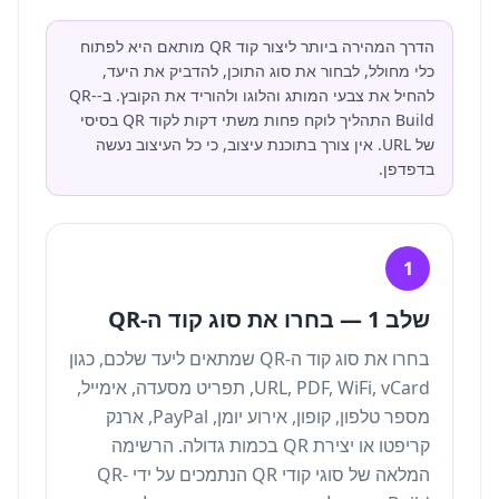
הדרך המהירה ביותר ליצור קוד QR מותאם היא לפתוח
כלי מחולל, לבחור את סוג התוכן, להדביק את היעד,
להחיל את צבעי המותג והלוגו ולהוריד את הקובץ. ב-QR-
Build התהליך לוקח פחות משתי דקות לקוד QR בסיסי
של URL. אין צורך בתוכנת עיצוב, כי כל העיצוב נעשה
בדפדפן.
1
שלב 1 — בחרו את סוג קוד ה-QR
בחרו את סוג קוד ה-QR שמתאים ליעד שלכם, כגון
URL, PDF, WiFi, vCard, תפריט מסעדה, אימייל,
מספר טלפון, קופון, אירוע יומן, PayPal, ארנק
קריפטו או יצירת QR בכמות גדולה. הרשימה
המלאה של
סוגי קודי QR הנתמכים על ידי QR-