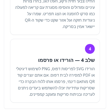
החילו צבעי חזית ורקע, העלו לוגו, בחרו צורות
עיניים ומודולים והוסיפו מסגרת עם קריאה לפעולה
כמו סרקו להזמנה או הצג תפריט. שמרו על
ניגודיות חזקה ועל אזור שקט כדי שקוד ה-QR
יישאר אמין בסריקה.
4
שלב 4 — הורידו או פרסמו
הורידו SVG לפריסות דפוס, PNG לשימוש דיגיטלי
או PDF למסירה לבית דפוס. אם אתם יוצרים קוד
QR מותאם דינמי, פרסמו אותו ללוח הבקרה כדי
שסריקות עתידיות יוכלו להשתמש ביעדים ניתנים
לעריכה וב
ניתוח סריקות ומעקב קמפיינים
.