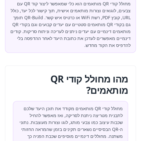
מחולל קודי QR מותאמים הוא כלי שמאפשר ליצור קוד QR עם
צבעים, לוגואים וצורות מותאמים אישית, תוך קישור לכל יעד, כולל
URL, קובץ PDF, רשת WiFi או כרטיס איש קשר. QR-Build תומך
גם בקודי QR מותאמים סטטיים עם יעדים קבועים וגם בקודי QR
מותאמים דינמיים עם יעדים ניתנים לעריכה וניתוח סריקות. קודים
דינמיים מאפשרים לעדכן את כתובת היעד לאחר ההדפסה בלי
להדפיס את הקוד מחדש.
מהו מחולל קודי QR
מותאמים?
מחולל קודי QR מותאמים מקודד את תוכן היעד שלכם
לתבנית מטריצה ניתנת לסריקה, ואז מאפשר להחיל
שכבות עיצוב כמו צבעי מותג, לוגו וצורות מעוצבות. נתוני
ה-QR הבסיסיים נשארים תקינים בזמן שהמראה החזותי
משתנה. מחוללים דינמיים מוסיפים שכבת הפניה כך