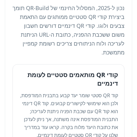
נכון ל-2025, המסלול החינמי של QR-Build תומך
ביצירת קודי QR סטטיים ממותגים עם התאמת
צבעים ולוגו. קודי QR דינמיים דורשים חשבון
משום ששכבת ההפניה, כתובת ה-URL הניתנת
לעריכה ולוח הניתוחים צריכים רשומת קמפיין
מתמשכת.
קודי QR מותאמים סטטיים לעומת
דינמיים
קוד QR סטטי שומר יעד קבוע בתבנית המודפסת,
ולכן הוא שימושי לקישורים קבועים. קוד QR דינמי
הוא קוד QR עם שכבת הפניה ניתנת לעריכה;
התבנית המודפסת אינה משתנה, אך ניתן לעדכן
את כתובת היעד מלוח בקרה. קראו עוד במדריך
שלנו על
קודי QR סטטיים לעומת דינמיים
.