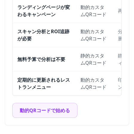
ランディングページが変
動的カスタ
再印刷
わるキャンペーン
ムQRコード
スキャン分析とROI追跡
動的カスタ
分析に
が必要
ムQRコード
層が必
静的カスタ
静的コ
無料予算で分析は不要
ムQRコード
ィング
定期的に更新されるレス
動的カスタ
印刷さ
トランメニュー
ムQRコード
ンディ
動的QRコードで始める