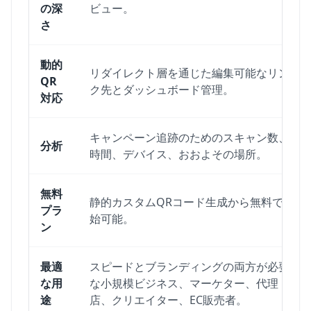
の深
ビュー。
さ
動的
リダイレクト層を通じた編集可能なリン
QR
ク先とダッシュボード管理。
対応
キャンペーン追跡のためのスキャン数、
分析
時間、デバイス、おおよその場所。
無料
静的カスタムQRコード生成から無料で開
プラ
始可能。
ン
最適
スピードとブランディングの両方が必要
な用
な小規模ビジネス、マーケター、代理
途
店、クリエイター、EC販売者。