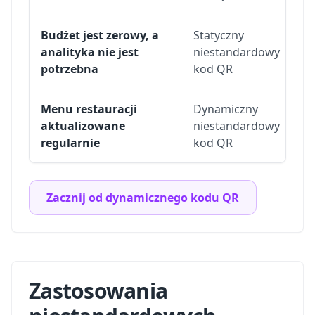
Budżet jest zerowy, a
Statyczny
Ko
analityka nie jest
niestandardowy
dy
potrzebna
kod QR
Menu restauracji
Dynamiczny
PD
aktualizowane
niestandardowy
zm
regularnie
kod QR
po
Zacznij od dynamicznego kodu QR
Zastosowania