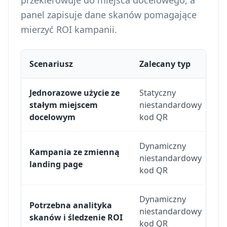
przekierowuje do miejsca docelowego, a
panel zapisuje dane skanów pomagające
mierzyć ROI kampanii.
Scenariusz
Zalecany typ
P
Jednorazowe użycie ze
Statyczny
Mi
stałym miejscem
niestandardowy
wy
docelowym
kod QR
Dynamiczny
Kampania ze zmienną
Mi
niestandardowy
landing page
be
kod QR
Dynamiczny
An
Potrzebna analityka
niestandardowy
kt
skanów i śledzenie ROI
kod QR
sk