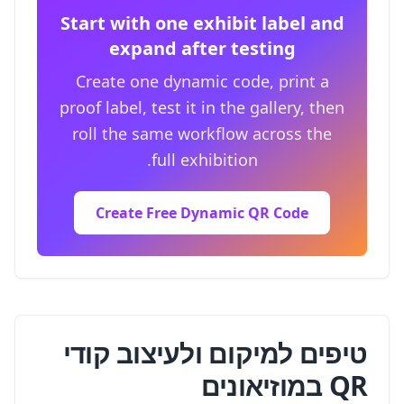
Start with one exhibit label and
expand after testing
Create one dynamic code, print a
proof label, test it in the gallery, then
roll the same workflow across the
full exhibition.
Create Free Dynamic QR Code
טיפים למיקום ולעיצוב קודי
QR במוזיאונים