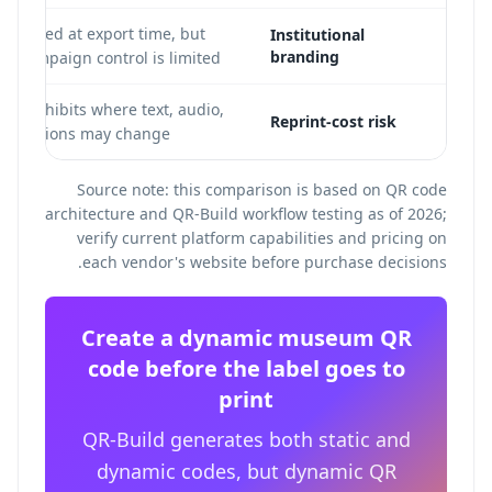
be styled at export time, but
Institutional
branding
re campaign control is limited.
for exhibits where text, audio,
Reprint-cost risk
ranslations may change.
Source note: this comparison is based on QR code
architecture and QR-Build workflow testing as of 2026;
verify current platform capabilities and pricing on
each vendor's website before purchase decisions.
Create a dynamic museum QR
code before the label goes to
print
QR-Build generates both static and
dynamic codes, but dynamic QR