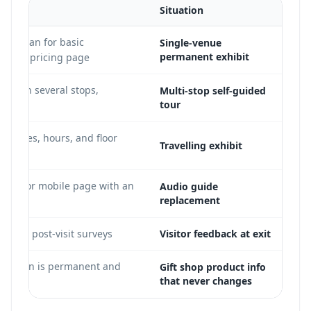
Situation
ree plan for basic
Single-venue
permanent exhibit
on the pricing page.
d open several stops,
Multi-stop self-guided
tour
c pages, hours, and floor
Travelling exhibit
 file or mobile page with an
Audio guide
replacement
short post-visit surveys.
Visitor feedback at exit
stination is permanent and
Gift shop product info
that never changes