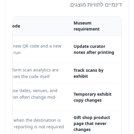
דינמיים לתוויות מוצגים
.
Museum
ic QR code
requirement
ires a new QR code and a new
Update curator
notes after printing
l print run.
R platform scan analytics are
Track scans by
exhibit
lable from the code itself.
y because dates, venues, and
Temporary exhibit
rpretation often change mid-
copy changes
Gift shop product
ptable when the destination is
page that never
le and reporting is not required.
changes