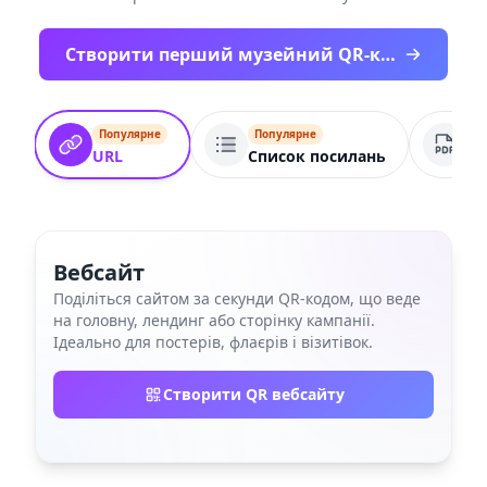
Створити перший музейний QR-код безкоштовно
Популярне
Популярне
По
URL
Список посилань
PD
Вебсайт
Поділіться сайтом за секунди QR‑кодом, що веде
на головну, лендинг або сторінку кампанії.
Ідеально для постерів, флаєрів і візитівок.
Створити QR вебсайту