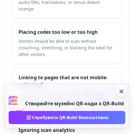
audio files, translations, or venue details
change.
Placing codes too low or too high
Visitors should be able to scan without
crouching, stretching, or blocking the label for
other visitors.
Linking to pages that are not mobile-
optimised
A QR scan should open a fast mobile page;
heavy PDFs and desktop layouts create poor
Створюйте музейні QR-коди з QR-Build
gallery experiences.
Спробувати QR-Build безкоштовно
Ignoring scan analytics