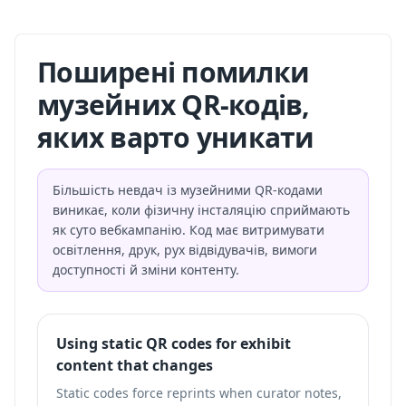
Поширені помилки
музейних QR-кодів,
яких варто уникати
Більшість невдач із музейними QR-кодами
виникає, коли фізичну інсталяцію сприймають
як суто вебкампанію. Код має витримувати
освітлення, друк, рух відвідувачів, вимоги
доступності й зміни контенту.
Using static QR codes for exhibit
content that changes
Static codes force reprints when curator notes,