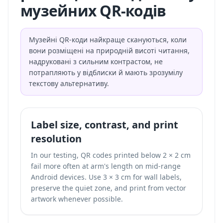
музейних QR-кодів
Музейні QR-коди найкраще скануються, коли
вони розміщені на природній висоті читання,
надруковані з сильним контрастом, не
потрапляють у відблиски й мають зрозумілу
текстову альтернативу.
Label size, contrast, and print
resolution
In our testing, QR codes printed below 2 × 2 cm
fail more often at arm's length on mid-range
Android devices. Use 3 × 3 cm for wall labels,
preserve the quiet zone, and print from vector
artwork whenever possible.