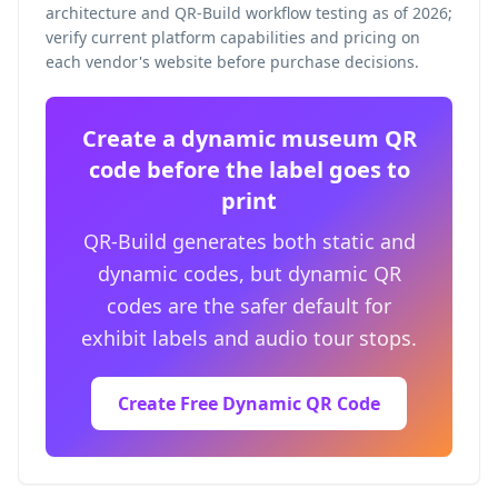
architecture and QR-Build workflow testing as of 2026;
verify current platform capabilities and pricing on
each vendor's website before purchase decisions.
Create a dynamic museum QR
code before the label goes to
print
QR-Build generates both static and
dynamic codes, but dynamic QR
codes are the safer default for
exhibit labels and audio tour stops.
Create Free Dynamic QR Code