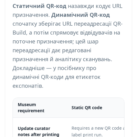
Статичний QR-код
назавжди кодує URL
призначення.
Динамічний QR-код
спочатку зберігає URL переадресації QR-
Build, а потім спрямовує відвідувачів на
поточне призначення; цей шар
переадресації дає редаговані
призначення й аналітику сканувань.
Докладніше — у посібнику про
динамічні QR-коди для етикеток
експонатів
.
Museum
Static QR code
requirement
Requires a new QR code and a
Update curator
notes after printing
label print run.