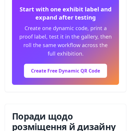
Start with one exhibit label and
expand after testing
Create one dynamic code, print a
proof label, test it in the gallery, then
roll the same workflow across the
full exhibition.
Create Free Dynamic QR Code
Поради щодо
розміщення й дизайну