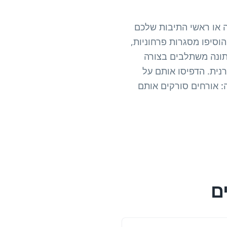
 או ראשי התיבות שלכם
וסיפו מסגרות פרחוניות,
יים או דפוסים וינטג'. בניגוד לקודי QR גנריים בשחור-לבן, קודי QR לחתונה משתלבים בצורה
נית. הדפיסו אותם על
: אורחים סורקים אותם