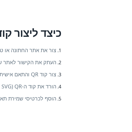
כיצד ליצור קוד QR לחתו
צור את אתר החתונה או טופס ה-RSVP שלך (The Knot, Zola, Minted 
העתק את הקישור לאתר שלך, לדף ה-
צור קוד QR והתאם אישית את העיצוב (הוסף מונגרמה, צבעי חתונה או נושא)
הורד את קוד ה-QR (PNG, SVG או PDF)
הוסף לכרטיסי שמירת תארי