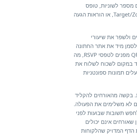
ונה מלא עם מספר לשוניות, טופס
RSVP ייעודי (Google Forms, Typeform או ספציפי לפלטפורמה), דפי רישום באמזון/Target/Zola, או הוראות הגעה
רת עם האורחים ולשפר את שיעורי
אורחים לסמן מיד את אתר החתונה
שלכם, ומבטלים את השאלה 'מתי החתונה?'. טקסטים ב-78%. על הזמנות רשמיות, קודי QR מפנים לטפסי RSVP, מה
ם מגיבים מיד במקום לשכוח לשלוח את
וף תמונות: אורחים מעלים תמונות ספונטניות
ות. בקשה מהאורחים להקליד
weddingwebsite.com/john-and' בדפדפן שלהם נכשלת: 96% לעולם לא משלימים את הפעולה.
ת לחפש תשובות שבועות לפני
שאורחים אינם יכולים
ת בקלות את הדף המדויק שהלקוחות