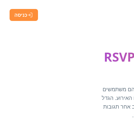
כניסה
חולל קודי QR לחתונה – כלי RSVP
ת שבהם משתמשים
וט במקום האירוע. הגדל
ים: עקוב אחר תגובות