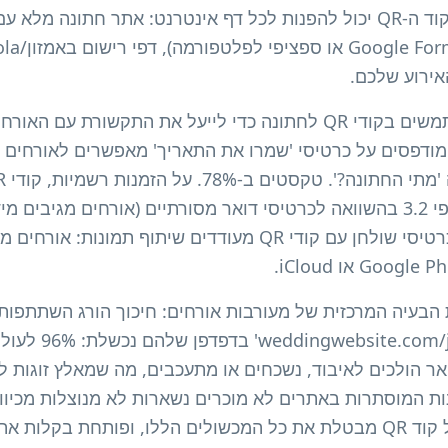
צורך באפליקציות מיוחדות. קוד ה-QR יכול להפנות לכל דף אינטרנט: אתר חת
למעלה מ-18,000 זוגות משתמשים בקודי QR לחתונה כדי לייעל את התקשו
ובה ל-RSVP. קודי QR המודפסים על כרטיסי 'שמרו את התאריך' מאפשרים ל
שמגדיל את שיעורי התגובה פי 3.2 בהשוואה לכרטיסי דואר מסורתיים (אורחי
הכרטיסים). בקבלות פנים, כרטיסי שולחן עם קודי QR מעודדים שית
ים את הבעיה המרכזית של מעורבות אורחים: חיכוך הורג השתתפ
'-jane-2025-rsvp
שלחים בדואר הולכים לאיבוד, נשכחים או מתעכבים, מה שמאלץ זוגו
ת המוסתרות באתרים לא מוכרים נשארות לא מנוצלות מכיוון 
למצוא אותן. סריקה אחת של קוד QR מבטלת את כל המכשולים הללו, ופותח