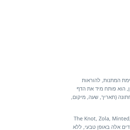
ד שניתן לסרוק המפנה לאתר החתונה שלך, לטופס ה-RSVP, לרשימת המתנות, להוראות
 הוא פותח מיד את הדף
לכל פרטי החתונה (תאריך, שעה, מיקום,
כנולוגיה פועלת על ידי קידוד כתובת ה-URL של אתר החתונה שלך (מפלטפורמות כמו The Knot, Zola, Minted,
ם מודרניים קוראים קודים אלה באופן טבעי, ללא