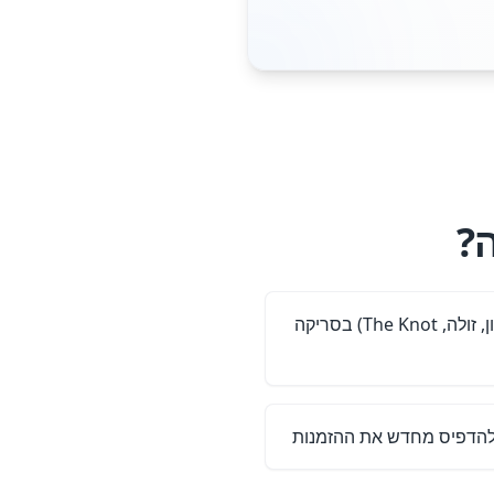
קשר לרשימות מתנות (אמזון, זולה, The Knot) בסריקה
 להדפיס מחדש את ההזמנות