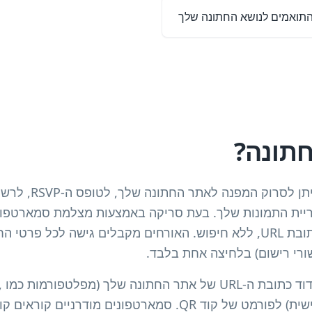
קוד QR לחתונה הוא קו
ריית התמונות שלך. בעת סריקה באמצעות מצלמת סמארטפון,
הרצוי: ללא צורך בהקלדת כתובת URL, ללא חיפוש. האורחים מקבלים גישה 
שורי רישום) בלחיצה אחת בלבד.
הט
Withjoy או דומיין מותאם אישית) לפורמט של קוד QR. סמארטפוני