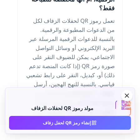
فقط؟
تعمل رموز QR لحفلات الزفاف لكل
من الدعوات المطبوعة والرقمية.
بالنسبة للدعوات الرقمية المرسلة عبر
البريد الإلكتروني أو وسائل التواصل
الاجتماعي، يمكن للضيوف النقر على
صورة رمز QR (إذا كانت المنصة تدعم
ذلك) أو، كبديل، النقر على رابط تشعبي
قياسي. بالنسبة للنهج الهجين، أرسل
بطاقات "احفظ التاريخ" الرقمية مع
روابط قابلة للنقر، ثم أرسل دعوات
مولد رموز QR لحفلات الزفاف
مطبوعة مع رموز QR للضيوف الذين
يفضلون القرطاسية المادية.
إنشاء رمز QR لحفل زفاف