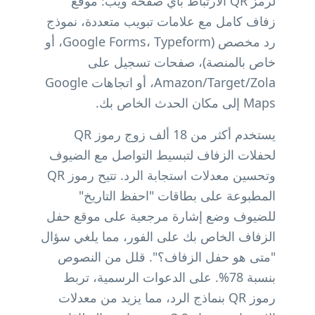
لرمز QR الارتباط بأي صفحة ويب: موقع
زفاف كامل مع علامات تبويب متعددة، نموذج
رد مخصص (Google Forms، Typeform، أو
خاص بالمنصة)، صفحات تسجيل على
Amazon/Target/Zola، أو اتجاهات Google
Maps إلى مكان الحدث الخاص بك.
يستخدم أكثر من 18 ألف زوج رموز QR
لحفلات الزفاف لتبسيط التواصل مع الضيوف
وتحسين معدلات استجابة الرد. تتيح رموز QR
المطبوعة على بطاقات "احفظ التاريخ"
للضيوف وضع إشارة مرجعية على موقع حفل
الزفاف الخاص بك على الفور، مما يلغي سؤال
"متى هو حفل الزفاف؟". قلل من النصوص
بنسبة 78%. على الدعوات الرسمية، تربط
رموز QR بنماذج الرد، مما يزيد من معدلات