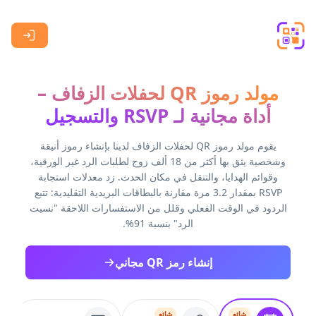
Skip to main content
مولد رموز QR لحفلات الزفاف –
أداة مجانية لـ RSVP والتسجيل
يقوم مولد رموز QR لحفلات الزفاف لدينا بإنشاء رموز أنيقة
وشخصية يثق بها أكثر من 18 ألف زوج لطلبات الرد غير الورقية،
وقوائم الهدايا، والتنقل في مكان الحدث. زد معدلات استجابة
RSVP بمقدار 3.2 مرة مقارنة بالبطاقات البريدية التقليدية: تتبع
الردود في الوقت الفعلي وقلل من الاستفسارات اللاحقة "نسيت
الرد" بنسبة 91%.
إنشاء رمز QR مجاني
شائع
شائع