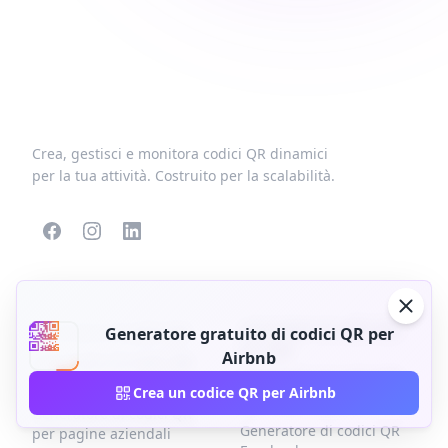
Crea, gestisci e monitora codici QR dinamici
per la tua attività. Costruito per la scalabilità.
CODICI QR POPOLARI
ALTRI TIPI
Generatore di codici QR
Generatori di codici QR
Generatore gratuito di codici QR per
per app
Airbnb
Generatore di codici QR
Generatore di codici QR
VCard
Crea un codice QR per Airbnb
per social media
Generatore di codici QR
Generatore di codici QR
per pagine aziendali