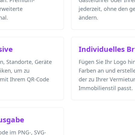
lan. Premium-
Gästeführer oder Ihre
rweiterte
jederzeit, ohne den 
al.
ändern.
sive
Individuelles B
n, Standorte, Geräte
Fügen Sie Ihr Logo hin
iken, um zu
Farben an und erstell
 mit Ihrem QR-Code
der zu Ihrer Vermiet
Immobilienstil passt.
usgabe
ode im PNG-, SVG-