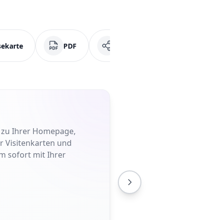
sekarte
PDF
Soziale Medien
Fa
t zu Ihrer Homepage,
er Visitenkarten und
m sofort mit Ihrer