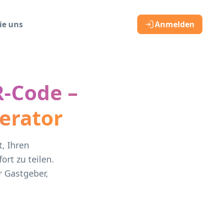
ie uns
Anmelden
R-Code –
erator
, Ihren
rt zu teilen.
r Gastgeber,