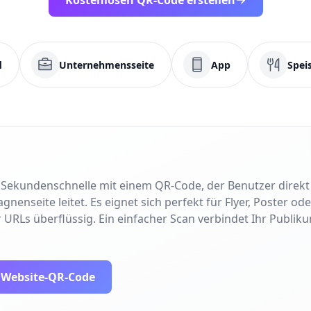
Kostenlosen QR-Code erstellen
d
Unternehmensseite
App
Spei
in Sekundenschnelle mit einem QR-Code, der Benutzer direk
nseite leitet. Es eignet sich perfekt für Flyer, Poster od
 URLs überflüssig. Ein einfacher Scan verbindet Ihr Publiku
n Website-QR-Code