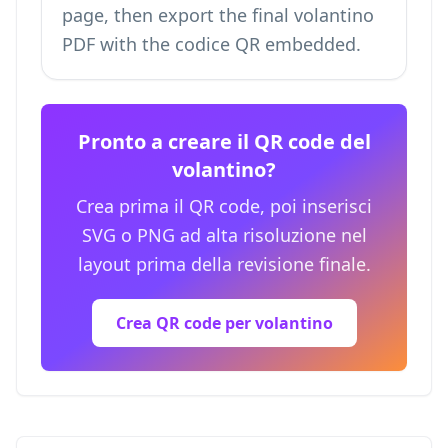
page, then export the final volantino
PDF with the codice QR embedded.
Pronto a creare il QR code del
volantino?
Crea prima il QR code, poi inserisci
SVG o PNG ad alta risoluzione nel
layout prima della revisione finale.
Crea QR code per volantino