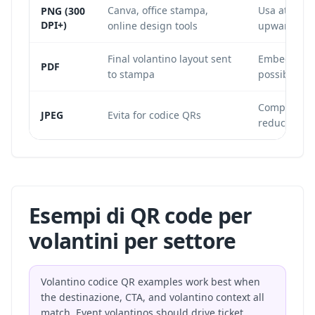
Canva, office stampa,
Usa at least
PNG (300
DPI+)
online design tools
upward.
Final volantino layout sent
Embed the c
PDF
to stampa
possible.
Compression
JPEG
Evita for codice QRs
reduce scans
Esempi di QR code per
volantini per settore
Volantino codice QR examples work best when
the destinazione, CTA, and volantino context all
match. Event volantinos should drive ticket