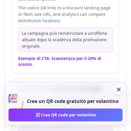
The codice QR links to a discount landing page
or flash sale URL, and analytics can compare
distribution locations.
La campagna può reindirizzare a un'offerta
attuale dopo la scadenza della promozione
originale.
Esempio di CTA: Scannerizza per il 20% di
sconto.
Nonprofit volantino example
A community nonprofit stampas fundraising
Crea un QR code gratuito per volantino
volantinos for a volunteer drive.
The codice QR links to a donation page,
Crea QR code per volantino
volunteer form, or campaign video.