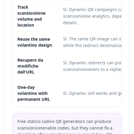
Track
Sì. Dynamic QR campaigns can sup
scansioniione
scansioniione analytics, depending
volume and
details.
location
Sì. The same QR image can stay in
Reuse the same
volantino design
while the redirect destinazione ch
Recupero da
Sì. Dynamic redirects can point
modifiche
scansioniioneners to a replacemen
dell'URL
One-day
volantino with
Sì. Dynamic still works and gives ex
permanent URL
Free statico codice QR generators can produce
scansioniionenable codes, but they cannot fix a