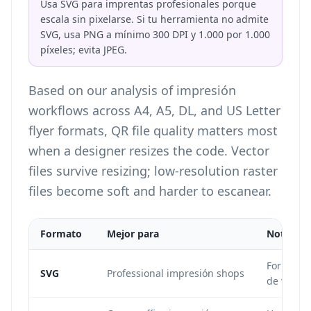
Usa SVG para imprentas profesionales porque
escala sin pixelarse. Si tu herramienta no admite
SVG, usa PNG a mínimo 300 DPI y 1.000 por 1.000
píxeles; evita JPEG.
Based on our analysis of impresión
workflows across A4, A5, DL, and US Letter
flyer formats, QR file quality matters most
when a designer resizes the code. Vector
files survive resizing; low-resolution raster
files become soft and harder to escanear.
Formato
Mejor para
Notas
Formato v
SVG
Professional impresión shops
de volant