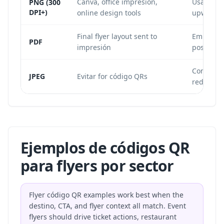
Canva, office impresión,
Usar at l
PNG (300
DPI+)
online design tools
upward.
Final flyer layout sent to
Embed th
PDF
impresión
possible.
Compress
JPEG
Evitar for código QRs
reduce es
Ejemplos de códigos QR
para flyers por sector
Flyer código QR examples work best when the
destino, CTA, and flyer context all match. Event
flyers should drive ticket actions, restaurant