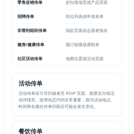
零售促销传单
折扣落地页或产品页面
动
招聘传单
职位列表或申请表单
动
非营利组织传单
捐款页面或志愿者报名
动
健身/健康传单
预订链接或课程表
动
社区活动传单
地图位置或活动页面
动
活动传单
活动传单应引导扫描者至 RSVP 页面、购票支付或活
动详情页。使用动态代码非常重要，因为活动地点、
时间和名额在传单印刷后可能会发生变化。
餐饮传单