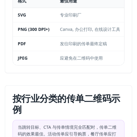
格式
最佳用途
备
SVG
专业印刷厂
矢
PNG (300 DPI+)
Canva, 办公打印, 在线设计工具
使
PDF
发往印刷的传单最终定稿
尽
JPEG
应避免在二维码中使用
压
按行业分类的传单二维码示
例
当跳转目标、CTA 与传单情境完全匹配时，传单二维
码的效果最佳。活动传单应引导购票，餐厅传单应打