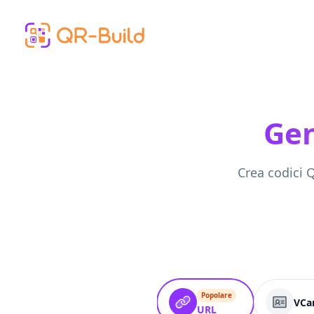
Skip to main content
Gen
Crea codici Q
Popolare
VCa
URL