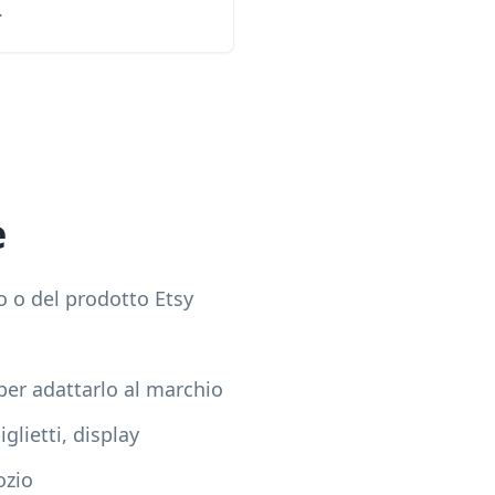
.
e
o o del prodotto Etsy
 per adattarlo al marchio
glietti, display
ozio