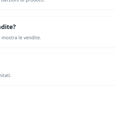
ndite?
sy mostra le vendite.
itati.