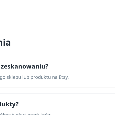
nia
po zeskanowaniu?
go sklepu lub produktu na Etsy.
dukty?
gólnych ofert produktów.