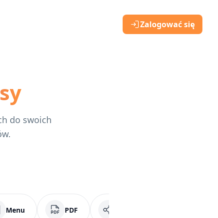
Zalogować się
sy
uch do swoich
ów.
Menu
PDF
Media społecznościowe