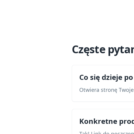
Częste pyta
Co się dzieje 
Otwiera stronę Twoje
Konkretne pro
Tak! Link do poszcze