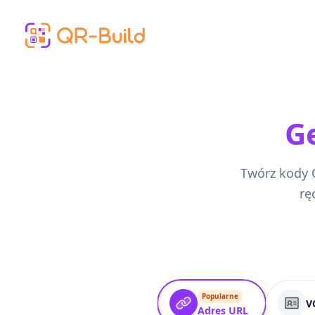
Skip to main content
G
Twórz kody Q
rę
Popularne
V
Adres URL