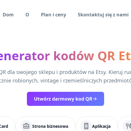
Dom
O
Plan i ceny
Skontaktuj się z nami
enerator kodów QR Et
R dla swojego sklepu i produktów na Etsy. Kieruj r
cznie robionych, vintage i rzemieślniczych przedmiot
Utwórz darmowy kod QR
Card
Strona biznesowa
Aplikacja