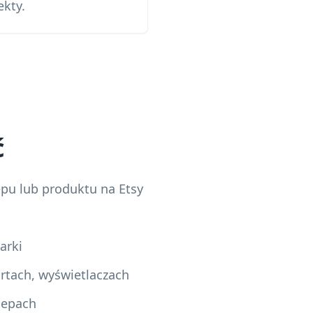
kty.
ć
epu lub produktu na Etsy
arki
rtach, wyświetlaczach
lepach