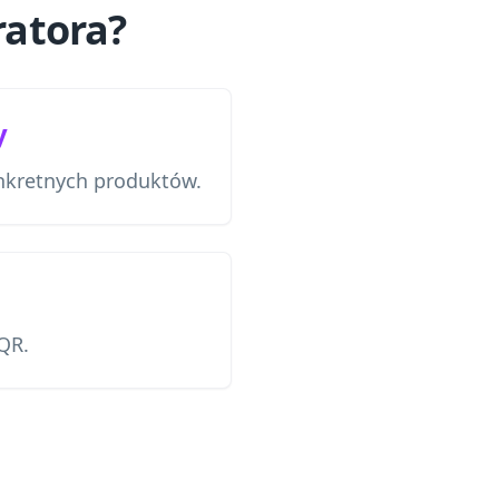
ratora?
y
onkretnych produktów.
QR.