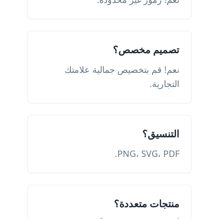
تصميم مخصص؟
نعم! قم بتخصيص جمالية علامتك
التجارية.
التنسيق؟
PNG، SVG، PDF.
منتجات متعددة؟