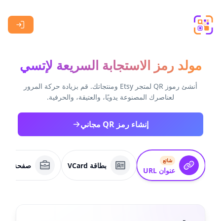
Skip to main content
مولد رمز الاستجابة السريعة لإتسي
أنشئ رموز QR لمتجر Etsy ومنتجاتك. قم بزيادة حركة المرور
لعناصرك المصنوعة يدويًا، والعتيقة، والحرفية.
إنشاء رمز QR مجاني
شائع
بطاقة VCard
صفحة عمل
عنوان URL