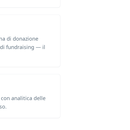
rma di donazione
di fundraising — il
con analitica delle
so.