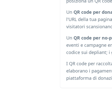
posiziona un QR code
Un
QR code per dona
l'URL della tua pagin
visitatori scansionan
Un
QR code per no-p
eventi e campagne em
codice sui depliant; 
I QR code per raccol
elaborano i pagamenti 
piattaforma di donaz