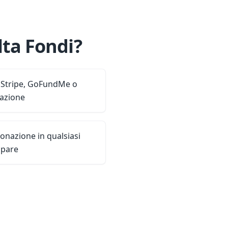
ta Fondi?
, Stripe, GoFundMe o
nazione
donazione in qualsiasi
mpare