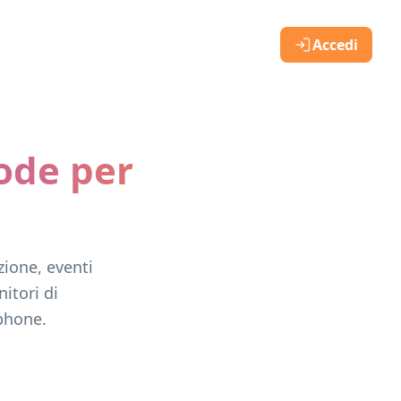
Accedi
ode per
ione, eventi
itori di
phone.