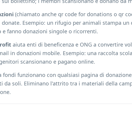
 sul bollettino; i membri scansionano e donano da m
zioni
(chiamato anche qr code for donations o qr co
a donate. Esempio: un rifugio per animali stampa un c
o e fanno donazioni singole o ricorrenti.
rofit
aiuta enti di beneficenza e ONG a convertire vola
ail in donazioni mobile. Esempio: una raccolta scol
i genitori scansionano e pagano online.
ta fondi funzionano con qualsiasi pagina di donazio
da soli. Eliminano l'attrito tra i materiali della cam
ione.