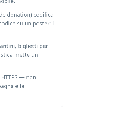
obile.
de donation) codifica
odice su un poster; i
ntini, biglietti per
astica mette un
ne HTTPS — non
pagna e la