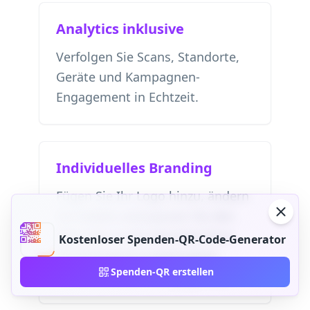
Analytics inklusive
Verfolgen Sie Scans, Standorte,
Geräte und Kampagnen-
Engagement in Echtzeit.
Individuelles Branding
Fügen Sie Ihr Logo hinzu, ändern
Sie Farben und passen Sie den
QR-Code an die Identität Ihrer
Kostenloser Spenden-QR-Code-Generator
Wohltätigkeitsorganisation,
Spenden-QR erstellen
Nonprofit oder Kampagne an.