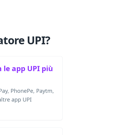
atore UPI?
 le app UPI più
Pay, PhonePe, Paytm,
ltre app UPI