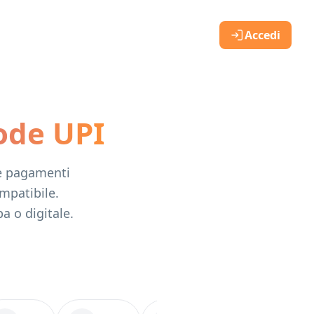
Accedi
ode UPI
re pagamenti
mpatibile.
pa o digitale.