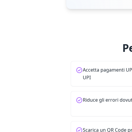
P
Accetta pagamenti UPI 
UPI
Riduce gli errori dovu
Scarica un QR Code p