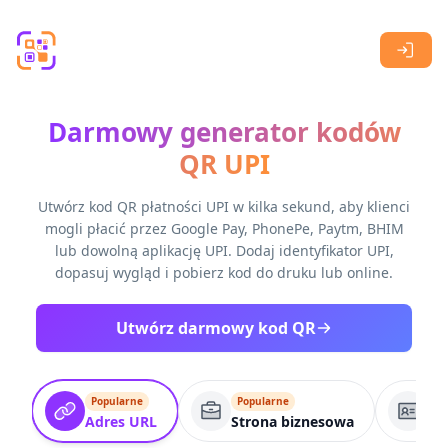
Skip to main content
Darmowy generator kodów
QR UPI
Utwórz kod QR płatności UPI w kilka sekund, aby klienci
mogli płacić przez Google Pay, PhonePe, Paytm, BHIM
lub dowolną aplikację UPI. Dodaj identyfikator UPI,
dopasuj wygląd i pobierz kod do druku lub online.
Utwórz darmowy kod QR
Popularne
Popularne
Po
Adres URL
Strona biznesowa
VC