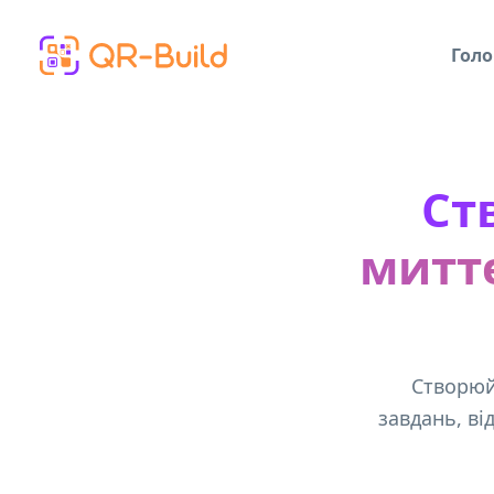
Skip to main content
Голо
Ст
митт
Створюй
завдань, ві