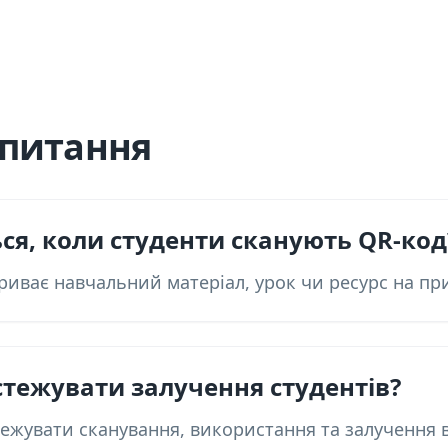
апитання
ся, коли студенти сканують QR-код
риває навчальний матеріал, урок чи ресурс на при
стежувати залучення студентів?
тежувати сканування, використання та залучення 