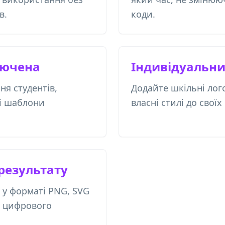
в.
коди.
лючена
Індивідуальн
ня студентів,
Додайте шкільні лог
 і шаблони
власні стилі до своїх
 результату
 у форматі PNG, SVG
а цифрового