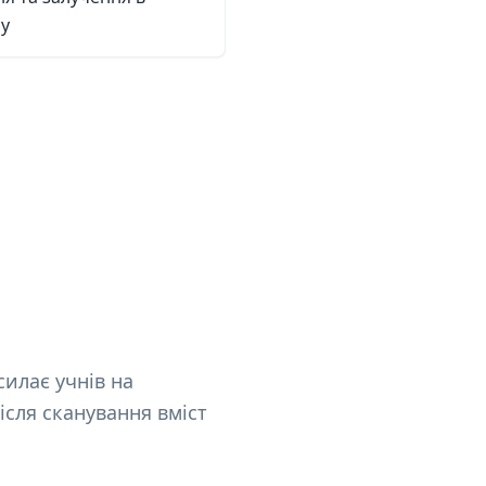
су
силає учнів на
ісля сканування вміст