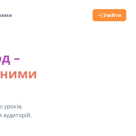
 нами
Увійти
д –
ьними
 уроків,
я аудиторій,