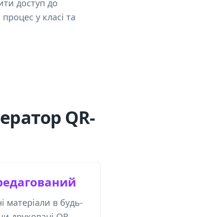
ити доступ до
процес у класі та
нератор QR-
редагований
 матеріали в будь-
чи друковані QR-