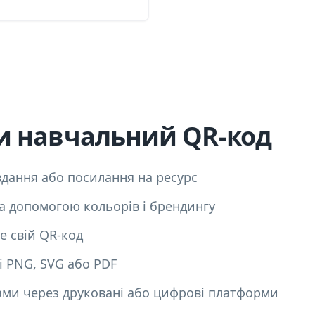
и навчальний QR-код
авдання або посилання на ресурс
а допомогою кольорів і брендингу
е свій QR-код
і PNG, SVG або PDF
тами через друковані або цифрові платформи