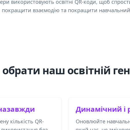
нери використовують освітні QR-коди, щоб спрост
, покращити взаємодію та покращити навчальний 
 обрати наш освітній ге
назавжди
Динамічний і 
ну кількість QR-
Оновлюйте навчальні
о використання без
який час, не змінюю