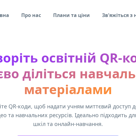
вна
Про нас
Плани та ціни
Зв'яжіться з
воріть освітній QR-ко
єво діліться навчал
матеріалами
те QR-коди, щоб надати учням миттєвий доступ до
део та навчальних ресурсів. Ідеально підходить дл
шкіл та онлайн-навчання.