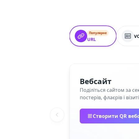
Популярне
V
URL
Вебсайт
Поділіться сайтом за се
постерів, флаєрів і візит
Створити QR веб