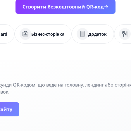
Створити безкоштовний QR-код
Card
Бізнес-сторінка
Додаток
кунди QR‑кодом, що веде на головну, лендинг або сторінк
івок.
сайту