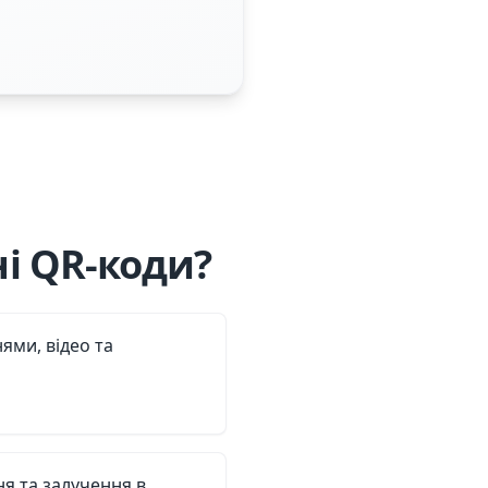
і QR-коди?
нями, відео та
ня та залучення в