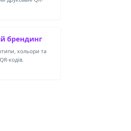
ий брендинг
отипи, кольори та
 QR-кодів.