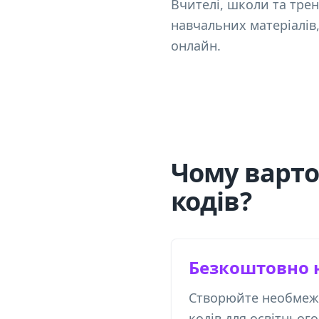
Вчителі, школи та тре
навчальних матеріалів
онлайн.
Чому варто
кодів?
Безкоштовно 
Створюйте необмеже
кодів для освітньог