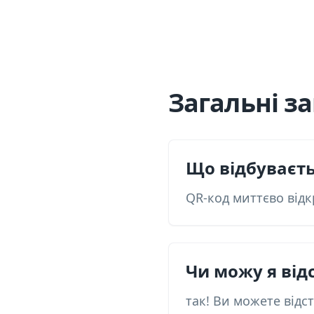
Загальні з
Що відбуваєть
QR-код миттєво відк
Чи можу я від
так! Ви можете відс