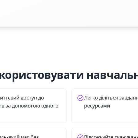
користовувати навчальн
иттєвий доступ до
Легко діліться завдан
ів за допомогою одного
ресурсами
удь-який час без
Відстежуйте скануван