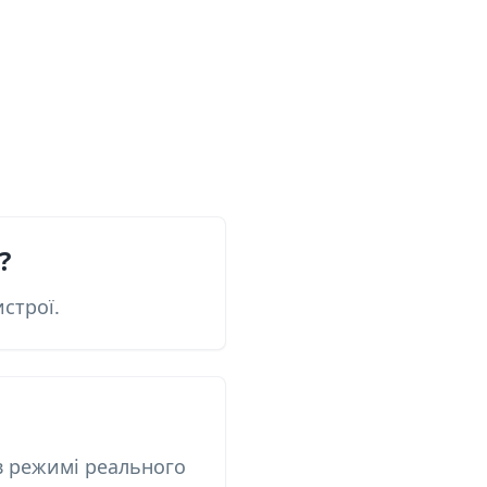
?
строї.
в режимі реального