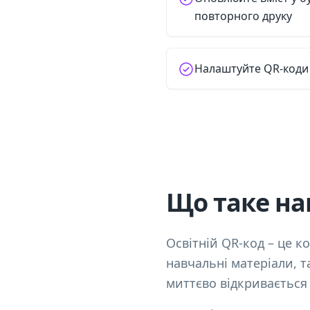
повторного друку
Налаштуйте QR-коди 
Що таке на
Освітній QR-код – це к
навчальні матеріали, т
миттєво відкривається