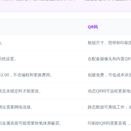
QR码
触。
根据尺寸、照明和印刷
系统设置。
在配备摄像头和内置Q
$2.00，不含编程和更换费用。
创建免费，可低成本添
限且未锁定时才能更改。
动态QR码可远程更新
网址需要网络连接。
静态数据可离线工作；
但金属表面可能需要铁氧体屏蔽层。
印刷的QR码需要直视