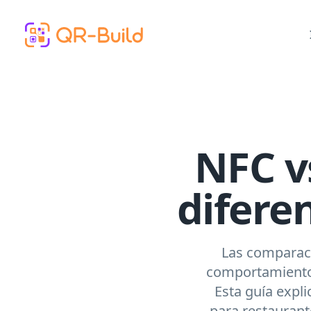
Skip to main content
NFC vs
difere
Las comparaci
comportamiento 
Esta guía expli
para restaurant