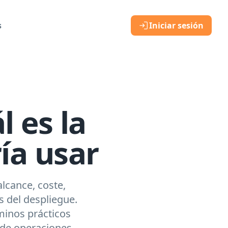
s
Iniciar sesión
l es la
ía usar
lcance, coste,
 del despliegue.
rminos prácticos
 de operaciones.