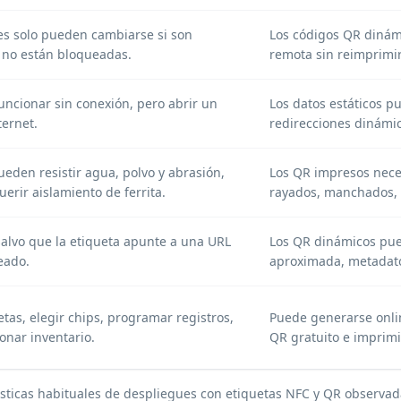
es solo pueden cambiarse si son
Los códigos QR dinám
y no están bloqueadas.
remota sin reimprimir 
uncionar sin conexión, pero abrir un
Los datos estáticos p
ternet.
redirecciones dinámic
ueden resistir agua, polvo y abrasión,
Los QR impresos neces
erir aislamiento de ferrita.
rayados, manchados, d
 salvo que la etiqueta apunte a una URL
Los QR dinámicos pue
eado.
aproximada, metadato
tas, elegir chips, programar registros,
Puede generarse onli
onar inventario.
QR gratuito
e imprimi
ísticas habituales de despliegues con etiquetas NFC y QR observa