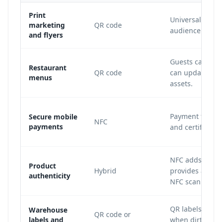
Print
Universal came
marketing
QR code
audience fricti
and flyers
Guests can sca
Restaurant
QR code
can update menu
menus
assets.
Payment flows r
Secure mobile
NFC
payments
and certified p
NFC adds a pre
Product
Hybrid
provides a fall
authenticity
NFC scanning.
QR labels are i
Warehouse
QR code or
labels and
when dirt, glar