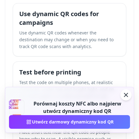
Use dynamic QR codes for
campaigns
Use dynamic QR codes whenever the
destination may change or when you need to
track QR code scans with analytics
.
Test before printing
Test the code on multiple phones, at realistic
distances, under low and bright light, and on
the exact paper or surface you plan to use.
Porównaj koszty NFC albo najpierw
utwórz dynamiczny kod QR
Add a clear call to action
Utwórz darmowy dynamiczny kod QR
Place short text near the QR code so people
know why to scan. A visible promise such as