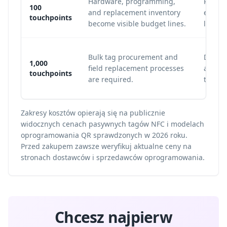
Hardware, programming,
Printin
100
and replacement inventory
especi
touchpoints
become visible budget lines.
labels
Bulk tag procurement and
Dynam
1,000
field replacement processes
analyt
touchpoints
are required.
than p
Zakresy kosztów opierają się na publicznie
widocznych cenach pasywnych tagów NFC i modelach
oprogramowania QR sprawdzonych w 2026 roku.
Przed zakupem zawsze weryfikuj aktualne ceny na
stronach dostawców i sprzedawców oprogramowania.
Chcesz najpierw