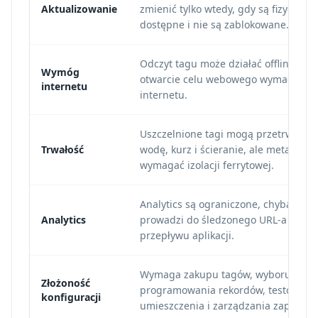
Aktualizowanie
zmienić tylko wtedy, gdy są fizycznie
dostępne i nie są zablokowane.
Odczyt tagu może działać offline, ale
Wymóg
otwarcie celu webowego wymaga
internetu
internetu.
Uszczelnione tagi mogą przetrwać
Trwałość
wodę, kurz i ścieranie, ale metal moż
wymagać izolacji ferrytowej.
Analytics są ograniczone, chyba że t
Analytics
prowadzi do śledzonego URL-a lub
przepływu aplikacji.
Wymaga zakupu tagów, wyboru chip
Złożoność
programowania rekordów, testów
konfiguracji
umieszczenia i zarządzania zapasem