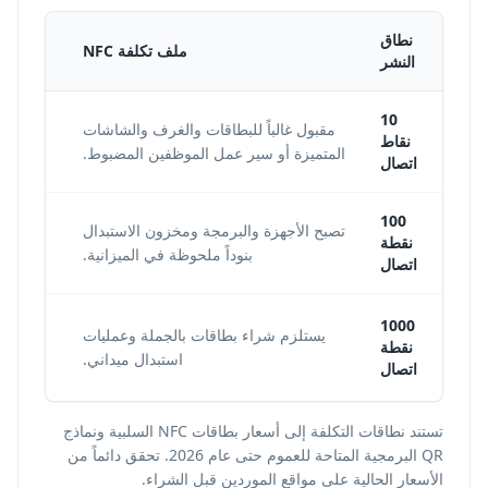
نطاق
ملف تكلفة NFC
النشر
10
مقبول غالباً للبطاقات والغرف والشاشات
الإ
نقاط
المتميزة أو سير عمل الموظفين المضبوط.
ب
اتصال
100
تصبح الأجهزة والبرمجة ومخزون الاستبدال
ت
نقطة
بنوداً ملحوظة في الميزانية.
للقو
اتصال
1000
يستلزم شراء بطاقات بالجملة وعمليات
نقطة
أهم 
استبدال ميداني.
اتصال
تستند نطاقات التكلفة إلى أسعار بطاقات NFC السلبية ونماذج
QR البرمجية المتاحة للعموم حتى عام 2026. تحقق دائماً من
الأسعار الحالية على مواقع الموردين قبل الشراء.