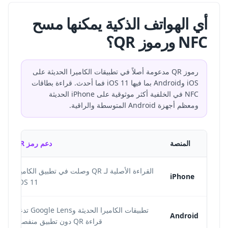
أي الهواتف الذكية يمكنها مسح
NFC ورموز QR؟
رموز QR مدعومة أصلاً في تطبيقات الكاميرا الحديثة على
iOS وAndroid بما فيها iOS 11 فما أحدث. قراءة بطاقات
NFC في الخلفية أكثر موثوقية على iPhone الحديثة
ومعظم أجهزة Android المتوسطة والراقية.
المنصة
دعم رمز QR
القراءة الأصلية لـ QR وصلت في تطبيق الكاميرا
iPhone
iOS 11.
تطبيقات الكاميرا الحديثة وGoogle Lens تدعم
Android
قراءة QR دون تطبيق منفصل.