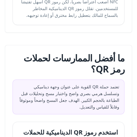
NFC أصعب اعتراضاً بصرياً، لكن رموز QR أسهل تفتيشاً
للمستخدمين. تقلل رموز QR الديناميكية المخاطر
بالسماح للمالك بتعطيل رابط مخترق أو إعادة توجيهه.
ما أفضل الممارسات لحملات
رمز QR؟
تعتمد حملة QR القوية على عنوان وجهة ديناميكي
وتسلسل هرمي بصري واضح واختبار مسح وتحليلات قبل
الطباعة بالحجم الكبير. الهدف جعل المسح واضحاً وموثوقاً
وقابلاً للقياس والتعديل.
استخدم رموز QR الديناميكية للحملات