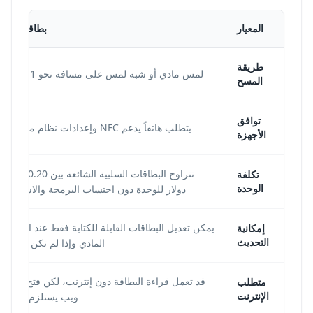
المعيار
بطاقة NFC
طريقة
لمس مادي أو شبه لمس على مسافة نحو 1-4 سم.
المسح
توافق
يتطلب هاتفاً يدعم NFC وإعدادات نظام متوافقة.
الأجهزة
تتراوح البطاقات السلبية الشائعة بين 0.20 و2.00
تكلفة
الوحدة
دولار للوحدة دون احتساب البرمجة والاستبدال.
يمكن تعديل البطاقات القابلة للكتابة فقط عند الوصول
إمكانية
التحديث
المادي وإذا لم تكن مقفلة.
قد تعمل قراءة البطاقة دون إنترنت، لكن فتح عنوان
متطلب
الإنترنت
ويب يستلزم اتصالاً.