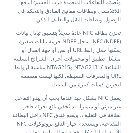
وتُصمَّم للتفاعلات المتعمدة قرب الجسم: الدفع
اللاتلامسي وبطاقات مفاتيح الفنادق والتحكم في
الوصول وبطاقات النقل والتغليف الذكي.
تخزن بطاقة NFC عادةً سجلاً بتنسيق تبادل بيانات
NFC (NDEF). سجل NDEF حزمة بيانات صغيرة
يمكنها حمل رابط URL أو نص أو جهة اتصال أو
مشغّل تطبيق أو محمولات أخرى. الشرائح السلبية
الشائعة كـ NTAG213 وNTAG215 مناسبة لروابط
URL والمعرفات البسيطة، لكنها ليست مصممة
لتخزين كميات كبيرة من البيانات.
يعمل NFC بشكل جيد عندما يجب أن يبدو التفاعل
غير مرئي أو متميزاً. قد يُخفي بائع تجزئة فاخر
بطاقة في التغليف، ويضع فندق NFC داخل البطاقة
المفتاحية، ويستخدم جهاز الدفع بروتوكولات NFC
الآمنة. التنازل: كل نقطة اتصال مادية تتطلب