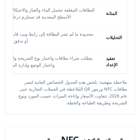
البطاقات المغلفة تتحمل الماء والغبار والاحتكاك، لكن
المتانة
الأسطح المعدنية قد تستلزم درعاً فريتياً.
محدودة ما لم تشر البطاقة إلى رابط ويب قابل للتتبع
التحليلات
أو تدفق تطبيق.
يتطلب شراء بطاقات واختيار نوع الشريحة والبرمجة
تعقيد
الإعداد
واختبار الوضع وإدارة المخزون.
ملاحظة منهجية: تلخص هذه الجدول الخصائص العامة لنشر
بطاقات NFC ورموز QR المُلاحَظة في الحملات التجارية حتى
عام 2026. تتفاوت الأسعار وإتاحة الميزات حسب المورد ونوع
الشريحة وطريقة الطباعة والخطة.
متى تستخدم NFC ومتى