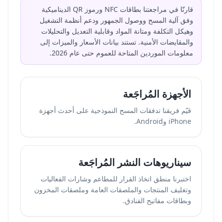
قارنّا في مراجعتنا بطاقات NFC ورموز QR الديناميكية
وفق آلية المسح ووصول الجمهور ودعم أنظمة التشغيل
وهيكل التكلفة ومتانة المواد وقابلية التعديل والتحليلات
والمقايضات الأمنية. تستند بيانات الأسعار والميزات إلى
معلومات الموردين المتاحة للعموم حتى عام 2026.
الأجهزة المُراجَعة
قيّم فريقنا تدفقات المسح النموذجية على أحدث أجهزة
iPhone وAndroid.
سيناريوهات النشر المُراجَعة
اختبرنا منطق اتخاذ القرار للمطاعم وشارات الفعاليات
وتغليف المنتجات والملصقات العامة وملصقات المخزون
وبطاقات مفاتيح الفنادق.