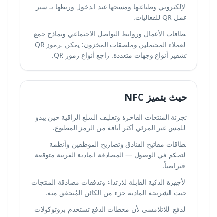
الإلكتروني وطباعتها ومسحها عند الدخول وربطها بـ
سير
عمل QR للفعاليات
.
بطاقات الأعمال وروابط التواصل الاجتماعي ونماذج جمع
العملاء المحتملين وملصقات المخزون: يمكن لرموز QR
تشفير أنواع وجهات متعددة. راجع
أنواع رموز QR
.
حيث يتميز NFC
تجزئة المنتجات الفاخرة وتغليف السلع الراقية حين يبدو
اللمس غير المرئي أكثر أناقة من الرمز المطبوع.
بطاقات مفاتيح الفنادق وتصاريح الموظفين وأنظمة
التحكم في الوصول — المصادقة المادية القريبة متوقعة
افتراضياً.
الأجهزة الذكية القابلة للارتداء وتدفقات مصادقة المنتجات
حيث الشريحة المادية جزء من الكائن المُتحقق منه.
الدفع اللاتلامسي لأن محطات الدفع تستخدم بروتوكولات