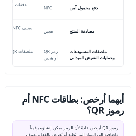
تدفقات الدفع 
دفع محمول آمن
NFC
مصادقة المنتج
هجين
رمز QR
ملصقات المستودعات
وعمليات التفتيش الميداني
أو هجين
أيهما أرخص: بطاقات NFC أم
رموز QR؟
رموز QR أرخص عادةً لأن الرمز يمكن إنشاؤه رقمياً
وإضافته إلى المواد التي تُطبع أو تُعرض بالفعل. تضيف