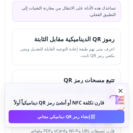
تساعدك هذه الأدلة على الانتقال من مقارنة التقنيات إلى
التطبيق الفعلي.
رموز QR الديناميكية مقابل الثابتة
اعرف متى تهم طبقة إعادة التوجيه القابلة للتعديل ومتى
يكفي رمز QR ثابت.
تتبع مسحات رمز QR
اعرف ما يمكن لتحليلات QR الديناميكي إظهاره بعد كل
مسح.
قارن تكلفة NFC أو أنشئ رمز QR ديناميكياً أولاً
إنشاء رمز QR ديناميكي مجاني
أنواع رموز QR
قارن تنسيقات URL وWi-Fi وvCard وPDF وقوائم