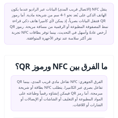
ينقل NFC (الاتصال قريب المدى) البيانات عبر الراديو عندما يكون
الهاتف الذكي على بُعد نحو 1-4 سم من شريحة مادية. أما رموز
QR فتنقل البيانات بصرياً، إذ يمكن لأي كاميرا هاتف ذكي قراءة
نمط المصفوفة المطبوعة أو الرقمية من مسافة مريحة. رموز QR
أرخص عادةً وأسهل في التحديث، بينما توفر بطاقات NFC تجربة
نقر أكثر سلاسة عند توفر الأجهزة المتوافقة.
ما الفرق بين NFC ورموز QR؟
الفرق الجوهري: NFC تفاعل مادي قريب المدى، بينما QR
تفاعل بصري عبر الكاميرا. يتطلب NFC بطاقة أو شريحة
مبرمجة، أما رمز QR فيمكن إنشاؤه رقمياً وطباعته على
المواد المطبوعة أو التغليف أو الشاشات أو الإيصالات أو
الشارات أو اللافتات.