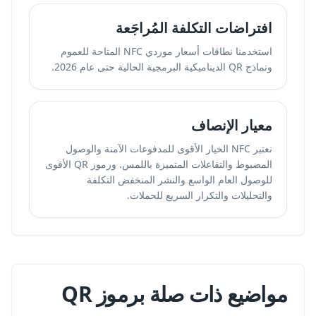
افتراضات التكلفة المُراجَعة
استخدمنا نطاقات أسعار موردي NFC المتاحة للعموم
ونماذج QR الديناميكية البرمجية الحالية حتى عام 2026.
معيار الإنصاف
نعتبر NFC الخيار الأقوى للمدفوعات الآمنة والوصول
المضبوط والتفاعلات المتميزة باللمس. ورموز QR الأقوى
للوصول العام الواسع والنشر المنخفض التكلفة
والتحليلات والتكرار السريع للحملات.
مواضيع ذات صلة برموز QR