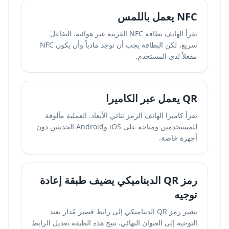
NFC يعمل باللمس
يقرأ الهاتف بطاقة NFC القريبة عبر هوائيه. التفاعل
سريع، لكن البطاقة يجب أن توجد مادياً وأن يكون NFC
مفعلاً لدى المستخدم.
QR يعمل عبر الكاميرا
تقرأ كاميرا الهاتف الرمز ثنائي الأبعاد. العملية مألوفة
للمستخدمين ومتاحة على iOS وAndroid الحديثين دون
أجهزة خاصة.
رمز QR الديناميكي يضيف طبقة إعادة
توجيه
يشير رمز QR الديناميكي إلى رابط قصير مُدار يعيد
التوجيه إلى العنوان النهائي. تتيح هذه الطبقة تعديل الرابط