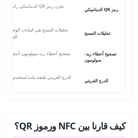
يخزن رمز QR الديناميكي راب
رمز QR الديناميكي
تحليلات المسح
المسح والم
تصحيح أخطاء ريد-
سولومون
الدرع الفريتي
كيف قارنا بين NFC ورموز QR؟