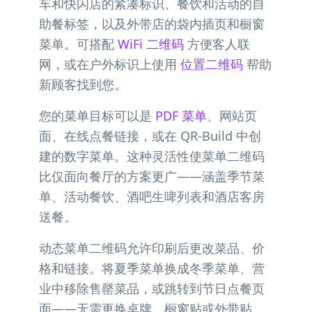
车和快闪店的紧凑标识、餐饮和活动的自
助餐标签，以及外带店的袋内插页和橱窗
菜单。可搭配
WiFi 二维码
方便客人联
网，或在户外标识上使用
位置二维码
帮助
新顾客找到您。
您的菜单目标可以是
PDF 菜单
、网站页
面、在线点餐链接，或在 QR-Build 中创
建的数字菜单。这种灵活性使菜单二维码
比仅面向餐厅的方案更广——涵盖季节菜
单、活动餐饮、酒吧生啤列表和酒店客房
送餐。
动态菜单二维码允许印刷后更改菜品、价
格和链接。将夏季菜单换成冬季菜单、营
业中移除售罄菜品，或跳转到节日点餐页
面——无需更换桌牌、橱窗贴或外带贴