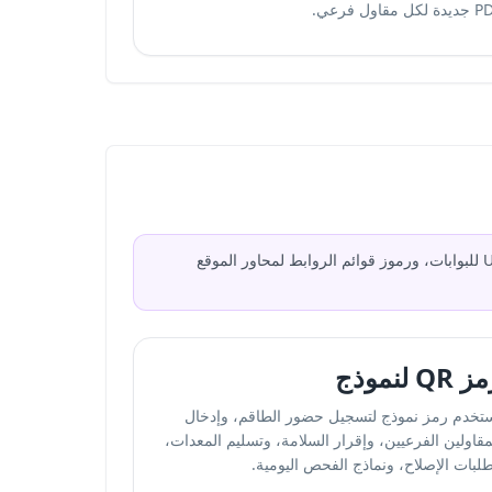
 لكل مقاول فرعي.
يعتمد أفضل نوع QR للبناء على الوجهة: رموز PDF للإجراءات وحزم الرسومات، ورموز النماذج لتسجيل الدخول أو التفتيش، ورموز URL للبوابات، ورموز قوائم الروابط لمحاور الموقع
 QR لنموذج
تخدم رمز نموذج لتسجيل حضور الطاقم، وإدخال
مقاولين الفرعيين، وإقرار السلامة، وتسليم المعدات،
لبات الإصلاح، ونماذج الفحص اليومية.