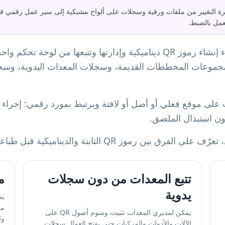
قل معلومات الموقع كثيرة التغيير من ملفات ورقية وسجلات على ألواح مشبكية إلى سير عمل 
لعمل بالضبط.
QR-Build هو منشئ رموز QR يتيح لفرق البناء إنشاء رموز QR ديناميكية وإدارته
 ومجموعات المخططات القديمة، وسجلات المعدات اليدوية، وسج
يًا يثبت على موقع فعلي أو أصل أو لافتة ويرتبط بمورد رقمي: إجر
،
تعرّف على الفرق بين رموز QR الثابتة والديناميكية
قبل طباعة
تتبع المعدات من دون سجلات
م
يدوية
يم
مر
يمكن لمديري المعدات تثبيت وسوم أصول QR على
وا
الآلات والأدوات والمركبات حتى يفتح العمال سجلات