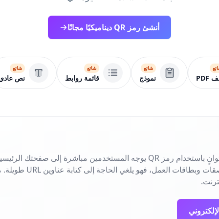
أنشئ رمز QR ديناميكيًا مجانًا
ئع
شائع
شائع
شائع
 PDF
نموذج
قائمة روابط
نص عادي
شارك موقعك الإلكتروني في ثوانٍ باستخدام رمز QR يوجه المستخدمين مباشرة 
الحملة. مثالي للنشرات والملصقات
ترنت.