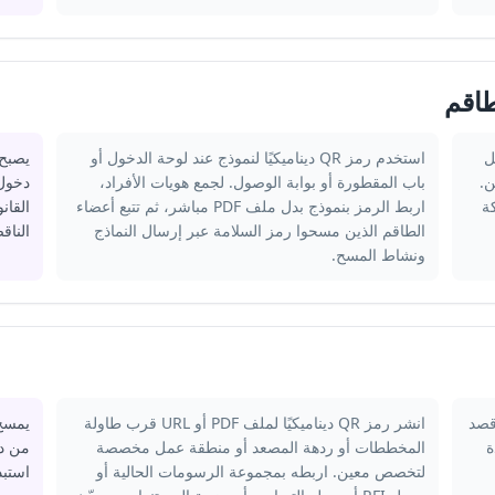
اقم
يل
استخدم رمز QR ديناميكيًا لنموذج عند لوحة الدخول أو
يصبح 
ن.
باب المقطورة أو بوابة الوصول. لجمع هويات الأفراد،
ة
اربط الرمز بنموذج بدل ملف PDF مباشر، ثم
تتبع أعضاء
القانو
الطاقم الذين مسحوا رمز السلامة
عبر إرسال النماذج
الناق
ونشاط المسح.
 قصد
انشر رمز QR ديناميكيًا لملف PDF أو URL قرب طاولة
يمسح 
ة
المخططات أو ردهة المصعد أو منطقة عمل مخصصة
لتخصص معين. اربطه بمجموعة الرسومات الحالية أو
استبد