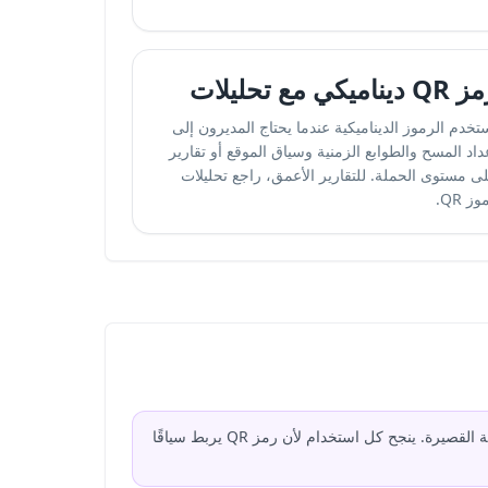
 ديناميكي مع تحليلات
تخدم الرموز الديناميكية عندما يحتاج المديرون إلى
داد المسح والطوابع الزمنية وسياق الموقع أو تقارير
ى مستوى الحملة. للتقارير الأعمق، راجع
تحليلات
وز QR
.
أعلى استخدامات QR قيمة في البناء هي لافتات السلامة، وتتبع المعدات، ودخول الموقع، وتوزيع الوثائق، وتسليم مواد اجتماعات السلامة القصيرة. ينجح كل استخدام لأن رمز QR يربط سياقًا