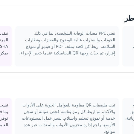
طر
تعني PPE معدات الوقاية الشخصية، بما في ذلك
تبقى 
الخوذات والسترات عالية الوضوح والقفازات ونظارات
 على
السلامة. اربط كل لافتة بملف PDF أو فيديو أو نموذج
إقرار، ثم حدّث وجهة QR الديناميكية عندما يتغير الإجراء.
يمكن 
ثبت ملصقات QR مقاومة للعوامل الجوية على الأدوات
ق
والآلات، ثم اربط كل رمز بقائمة فحص صيانة أو سجل
بما ف
ائية
خدمة أو نموذج تسليم واستلام. لسير عمل المستودعات
توفره
الأوسع، راجع
إدارة مخزون الأدوات والمعدات عبر عدة
العام
مواقع
.