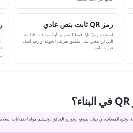
رمز QR ثابت بنص عادي
رمز QR
استخدم رمزًا ثابتًا فقط للنصوص أو المعرفات الدائمة
اس
التي لن تتغير، مثل ملصق تعريف الخوذة أو رقم أصل
أع
غير حساس.
عل
رم
؟