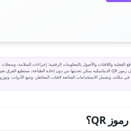
لبناء المواقع الفعلية واللافتات والأصول بالمعلومات الرقمية: إجراءات السلامة، وسجلا
ونماذج تسجيل دخول الطواقم. وبما أن رموز QR الديناميكية يمكن تحديثها من دون إعادة الطباعة، تست
ي في مكانه. وتشمل الاستخدامات الشائعة لافتات المخاطر، وتتبع الأدوات، وت
وز QR؟