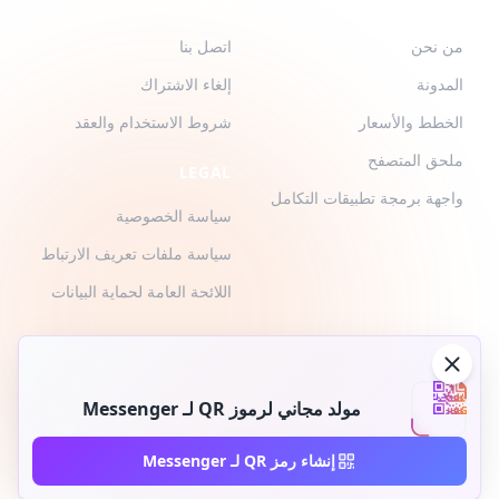
QR-BUILD
الدعم
من نحن
اتصل بنا
المدونة
إلغاء الاشتراك
الخطط والأسعار
شروط الاستخدام والعقد
ملحق المتصفح
LEGAL
واجهة برمجة تطبيقات التكامل
سياسة الخصوصية
سياسة ملفات تعريف الارتباط
اللائحة العامة لحماية البيانات
مولد مجاني لرموز QR لـ Messenger
2026 © QR-Build. QR-Build. جميع الحقوق محفوظة
إنشاء رمز QR لـ Messenger