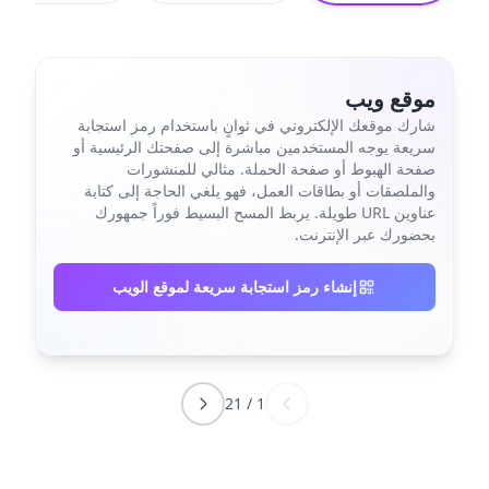
موقع ويب
شارك موقعك الإلكتروني في ثوانٍ باستخدام رمز استجابة
سريعة يوجه المستخدمين مباشرة إلى صفحتك الرئيسية أو
صفحة الهبوط أو صفحة الحملة. مثالي للمنشورات
والملصقات أو بطاقات العمل، فهو يلغي الحاجة إلى كتابة
عناوين URL طويلة. يربط المسح البسيط فوراً جمهورك
بحضورك عبر الإنترنت.
إنشاء رمز استجابة سريعة لموقع الويب
21
/
1