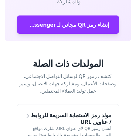
والمشاركة.
إنشاء رمز QR مجاني لـ Messenger
المولدات ذات الصلة
اكتشف رموز QR لوسائل التواصل الاجتماعي،
وصفحات الأعمال، ومشاركة جهات الاتصال، وسير
عمل توليد العملاء المحتملين.
مولد رمز الاستجابة السريعة للروابط
/ عناوين URL
أنشئ رموز QR لأي عنوان URL. شارك مواقع
الويب والصفحات المقصودة والروابط فورًا بمسح