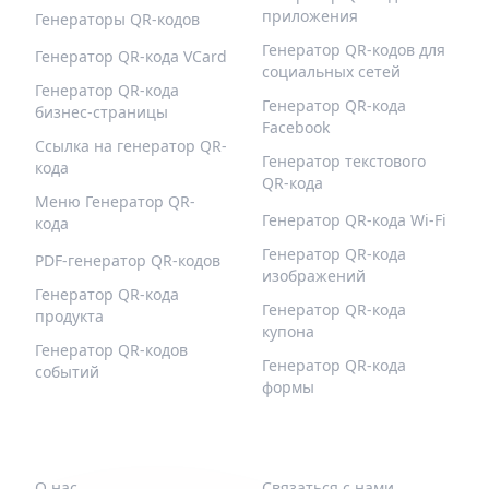
приложения
Генераторы QR-кодов
Генератор QR-кодов для
Генератор QR-кода VCard
социальных сетей
Генератор QR-кода
Генератор QR-кода
бизнес-страницы
Facebook
Ссылка на генератор QR-
Генератор текстового
кода
QR-кода
Меню Генератор QR-
Генератор QR-кода Wi-Fi
кода
Генератор QR-кода
PDF-генератор QR-кодов
изображений
Генератор QR-кода
Генератор QR-кода
продукта
купона
Генератор QR-кодов
Генератор QR-кода
событий
формы
QR-BUILD
ПОДДЕРЖИВАТЬ
О нас
Связаться с нами