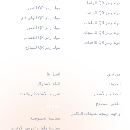
مولد رمز QR للرابط
مولد رمز QR للنص
مولد رمز QR للقائمة
مولد رمز QR للواي فاي
مولد رمز QR للملفات
مولد رمز QR للصور
مولد رمز QR للمنتجات
مولد رمز QR للقسائم
مولد رمز QR للأحداث
مولد رمز QR للنماذج
QR-BUILD
الدعم
من نحن
اتصل بنا
المدونة
إلغاء الاشتراك
الخطط والأسعار
شروط الاستخدام والعقد
ملحق المتصفح
LEGAL
واجهة برمجة تطبيقات التكامل
سياسة الخصوصية
سياسة ملفات تعريف الارتباط