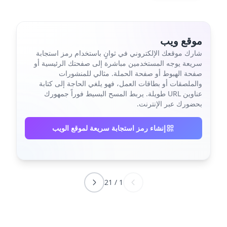
موقع ويب
شارك موقعك الإلكتروني في ثوانٍ باستخدام رمز استجابة
سريعة يوجه المستخدمين مباشرة إلى صفحتك الرئيسية أو
صفحة الهبوط أو صفحة الحملة. مثالي للمنشورات
والملصقات أو بطاقات العمل، فهو يلغي الحاجة إلى كتابة
عناوين URL طويلة. يربط المسح البسيط فوراً جمهورك
بحضورك عبر الإنترنت.
إنشاء رمز استجابة سريعة لموقع الويب
21
/
1