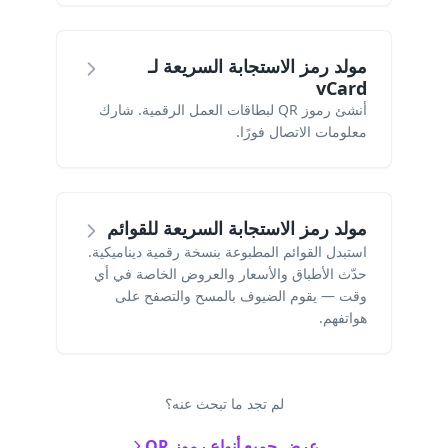
مولد رمز الاستجابة السريعة لـ
vCard
أنشئ رموز QR لبطاقات العمل الرقمية. شارك
معلومات الاتصال فورًا.
مولد رمز الاستجابة السريعة للقوائم
استبدل القوائم المطبوعة بنسخة رقمية ديناميكية.
حدّث الأطباق والأسعار والعروض الخاصة في أي
وقت — يقوم الضيوف بالمسح والتصفح على
هواتفهم.
لم تجد ما تبحث عنه؟
عرض جميع أنواع رموز QR