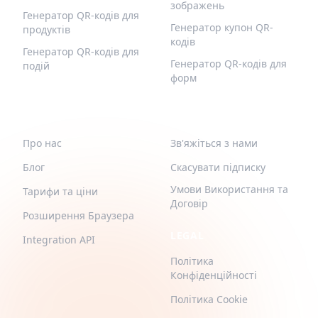
зображень
Генератор QR-кодів для
Генератор купон QR-
продуктів
кодів
Генератор QR-кодів для
Генератор QR-кодів для
подій
форм
QR-BUILD
ПІДТРИМКА
Про нас
Зв'яжіться з нами
Блог
Скасувати підписку
Умови Використання та
Тарифи та ціни
Договір
Розширення Браузера
LEGAL
Integration API
Політика
Конфіденційності
Політика Cookie