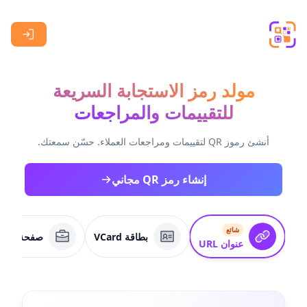
Skip to main content
مولد رمز الاستجابة السريعة
للتقييمات والمراجعات
أنشئ رموز QR لتقييمات ومراجعات العملاء. حسّن سمعتك.
إنشاء رمز QR مجاني
شائع
بطاقة VCard
صفحة عمل
عنوان URL