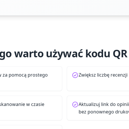
go warto używać kodu QR 
ów za pomocą prostego
Zwiększ liczbę recenzji
e skanowanie w czasie
Aktualizuj link do op
bez ponownego druko