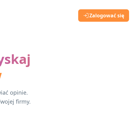
Zalogować się
yskaj
w
iać opinie.
wojej firmy.