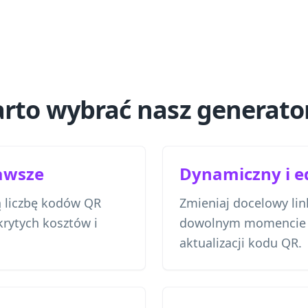
rto wybrać nasz generat
awsze
Dynamiczny i 
ą liczbę kodów QR
Zmieniaj docelowy lin
ukrytych kosztów i
dowolnym momencie b
aktualizacji kodu QR.