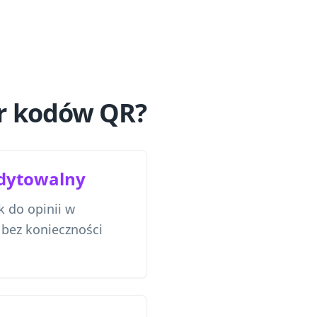
or kodów QR?
edytowalny
k do opinii w
ez konieczności