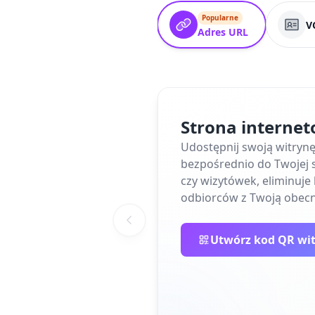
Popularne
V
Adres URL
Strona interne
Udostępnij swoją witryn
bezpośrednio do Twojej s
czy wizytówek, eliminuj
odbiorców z Twoją obecn
Utwórz kod QR wi