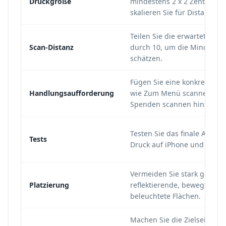
Druckgröße
mindestens 2 x 2 Zentimete
skalieren Sie für Distanz.
Teilen Sie die erwartete Sca
Scan-Distanz
durch 10, um die Mindestbr
schätzen.
Fügen Sie eine konkrete An
Handlungsaufforderung
wie Zum Menü scannen od
Spenden scannen hinzu.
Testen Sie das finale Artwo
Tests
Druck auf iPhone und Andro
Vermeiden Sie stark gekrü
Platzierung
reflektierende, bewegte ode
beleuchtete Flächen.
Machen Sie die Zielseite