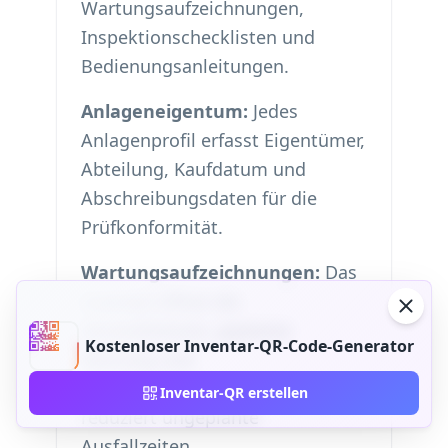
Wartungsaufzeichnungen,
Inspektionschecklisten und
Bedienungsanleitungen.
Anlageneigentum:
Jedes
Anlagenprofil erfasst Eigentümer,
Abteilung, Kaufdatum und
Abschreibungsdaten für die
Prüfkonformität.
Wartungsaufzeichnungen:
Das
Scannen öffnet die
Servicehistorie, geplante
Kostenloser Inventar-QR-Code-Generator
Wartung und
Reparaturdokumentation —
Inventar-QR erstellen
reduziert ungeplante
Ausfallzeiten.