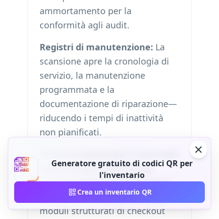
ammortamento per la
conformità agli audit.
Registri di manutenzione:
La
scansione apre la cronologia di
servizio, la manutenzione
programmata e la
documentazione di riparazione—
riducendo i tempi di inattività
non pianificati.
Check-in/check-out:
Il personale
Generatore gratuito di codici QR per
scansiona per registrare gli
l'inventario
eventi di prestito e restituzione.
Crea un inventario QR
Abbina con i
Google Forms
per
moduli strutturati di checkout