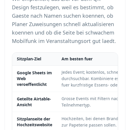
Design festzulegen, weil es bestimmt, ob
Gaeste nach Namen suchen koennen, ob
Planer Zuweisungen schnell aktualisieren
koennen und ob die Seite bei schwachem
Mobilfunk im Veranstaltungsort gut laedt.
Sitzplan-Ziel
Am besten fuer
Jedes Event; kostenlos, schnell u
Google Sheets im
Web
durchsuchbar. Kombiniere es mit
G
veroeffentlicht
fuer kurzfristige Essens- oder Sit
Grosse Events mit Filtern nach Tis
Geteilte Airtable-
Ansicht
Teilnehmertyp.
Hochzeiten, bei denen Branding, T
Sitzplanseite der
Hochzeitswebsite
zur Papeterie passen sollen.