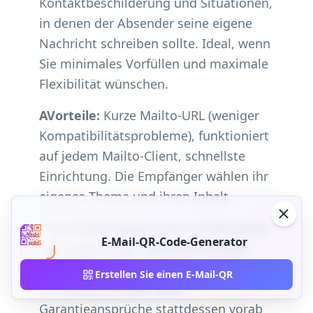
Kontaktbeschilderung und Situationen,
in denen der Absender seine eigene
Nachricht schreiben sollte. Ideal, wenn
Sie minimales Vorfüllen und maximale
Flexibilität wünschen.
AVorteile:
Kurze Mailto-URL (weniger
Kompatibilitätsprobleme), funktioniert
auf jedem Mailto-Client, schnellste
Einrichtung. Die Empfänger wählen ihr
eigenes Thema und ihren Inhalt.
Einschränkungen:
Keine strukturierte
E-Mail-QR-Code-Generator
Datenerfassung – Benutzer können
vage Nachrichten senden. Fügen Sie
Erstellen Sie einen E-Mail-QR
für Support-Tickets oder
Garantieansprüche stattdessen vorab