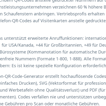
chdem QR-Codes anstelle gedruckter Nummern auf 
nstleistungsunternehmen verzeichnen 60 % höhere 
en Schaufenstern anbringen. Vertriebsprofis erhalte
elefon-QR-Codes auf Visitenkarten anstelle gedruck
s unterstützt erweiterte Anruffunktionen: internat
 für USA/Kanada, +44 für Großbritannien, +49 für Deu
 Bürosysteme (Kommanotation für automatische Dur
nfreie Nummern (Formate 1-800, 1-888). Alle Format
ern: Es ist keine spezielle Konfiguration erforderlich
on-QR-Code-Generator erstellt hochauflösende Codes 
einfaches Drucken), SVG (Vektorformat für profession
n und Werbetafeln ohne Qualitätsverlust) und PDF (fü
enten). Codes verfallen nie und unterstützen unbegr
hne Gebühren pro Scan oder monatliche Gebühren.