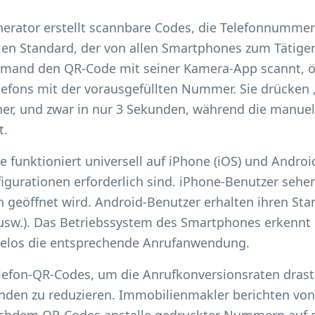
erator erstellt scannbare Codes, die Telefonnummern
len Standard, der von allen Smartphones zum Tätige
emand den QR-Code mit seiner Kamera-App scannt, ö
elefons mit der vorausgefüllten Nummer. Sie drücken 
her, und zwar in nur 3 Sekunden, während die manu
t.
ie funktioniert universell auf iPhone (iOS) und Andro
igurationen erforderlich sind. iPhone-Benutzer sehen
 geöffnet wird. Android-Benutzer erhalten ihren Sta
sw.). Das Betriebssystem des Smartphones erkennt d
helos die entsprechende Anrufanwendung.
efon-QR-Codes, um die Anrufkonversionsraten drasti
nden zu reduzieren. Immobilienmakler berichten vo