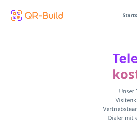
Skip to main content
Starts
Tel
kos
Unser 
Visiten
Vertriebstea
Dialer mit 