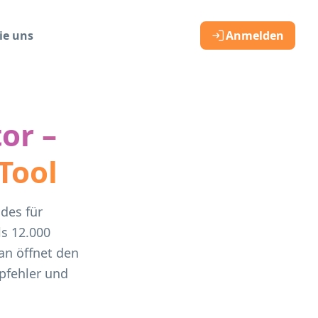
ie uns
Anmelden
or –
Tool
des für
s 12.000
an öffnet den
ppfehler und