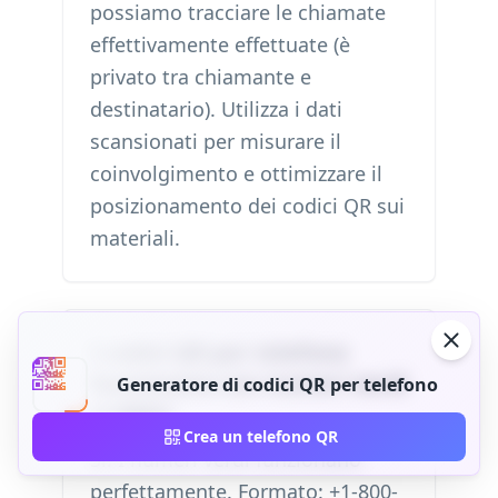
possiamo tracciare le chiamate
effettivamente effettuate (è
privato tra chiamante e
destinatario). Utilizza i dati
scansionati per misurare il
coinvolgimento e ottimizzare il
posizionamento dei codici QR sui
materiali.
I codici QR per telefono
funzionano con numeri verdi
Generatore di codici QR per telefono
(1-800)?
Crea un telefono QR
Sì! I numeri verdi funzionano
perfettamente. Formato: +1-800-