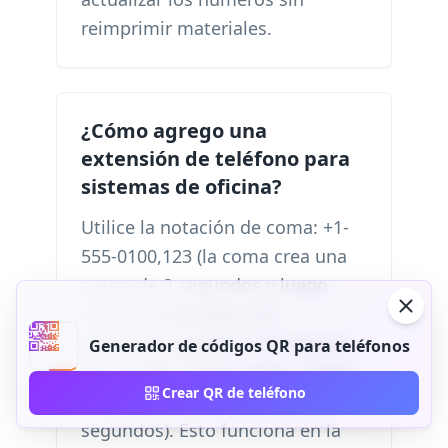
reimprimir materiales.
¿Cómo agrego una
extensión de teléfono para
sistemas de oficina?
Utilice la notación de coma: +1-
555-0100,123 (la coma crea una
pausa de 2 segundos y luego
marca la extensión 123
automáticamente). Para pausas
Generador de códigos QR para teléfonos
más largas, utilice varias comas:
Crear QR de teléfono
+1-555-0100,,123 (pausa de 4
segundos). Esto funciona en la