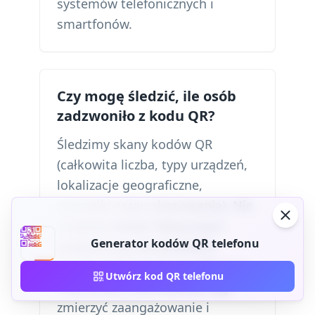
systemów telefonicznych i
smartfonów.
Czy mogę śledzić, ile osób
zadzwoniło z kodu QR?
Śledzimy skany kodów QR
(całkowita liczba, typy urządzeń,
lokalizacje geograficzne,
znaczniki czasu skanowania). Nie
możemy śledzić faktycznych
Generator kodów QR telefonu
połączeń (są one prywatne
między dzwoniącym a odbiorcą).
Utwórz kod QR telefonu
Użyj danych skanowania, aby
zmierzyć zaangażowanie i