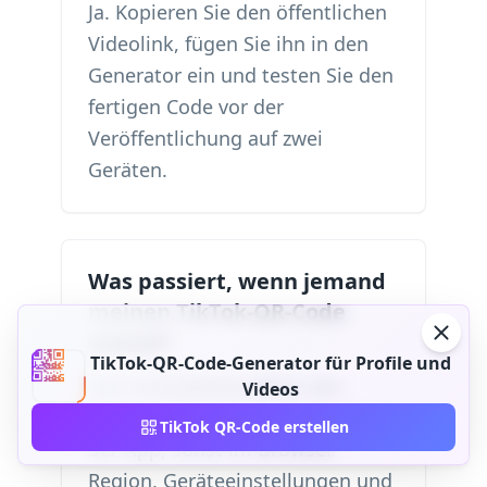
Ja. Kopieren Sie den öffentlichen
Videolink, fügen Sie ihn in den
Generator ein und testen Sie den
fertigen Code vor der
Veröffentlichung auf zwei
Geräten.
Was passiert, wenn jemand
meinen TikTok-QR-Code
scannt?
TikTok-QR-Code-Generator für Profile und
Das Smartphone öffnet den
Videos
TikTok-Link nach Möglichkeit in
TikTok QR-Code erstellen
der App, sonst im Browser.
Region, Geräteeinstellungen und