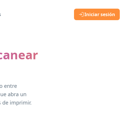
s
Iniciar sesión
canear
o entre
que abra un
 de imprimir.