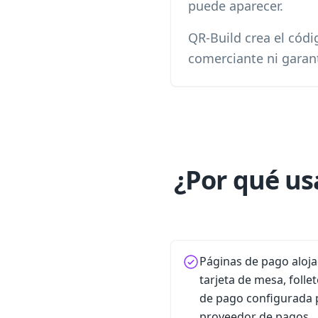
puede aparecer.
QR-Build crea el códi
comerciante ni garant
¿Por qué us
Páginas de pago alojad
tarjeta de mesa, foll
de pago configurada 
proveedor de pagos.