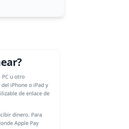
near?
 PC u otro
 del iPhone o iPad y
lizable de enlace de
ibir dinero. Para
 donde Apple Pay