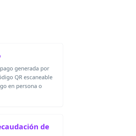
o
 pago generada por
ódigo QR escaneable
ago en persona o
ecaudación de