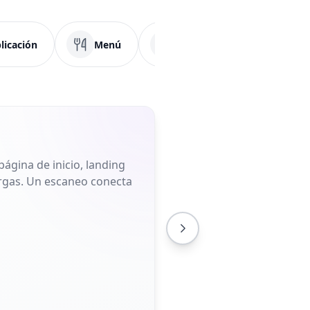
licación
Menú
Redes Sociales
F
ágina de inicio, landing
largas. Un escaneo conecta