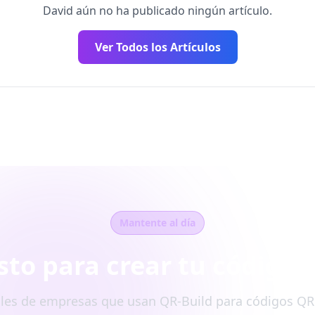
David aún no ha publicado ningún artículo.
Ver Todos los Artículos
Mantente al día
isto para crear tu código 
les de empresas que usan QR-Build para códigos Q