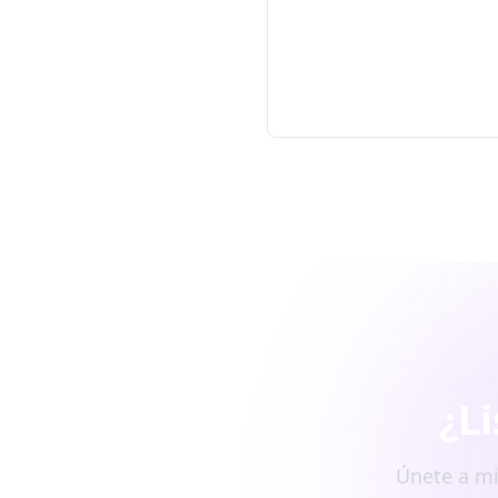
¿L
Únete a mi