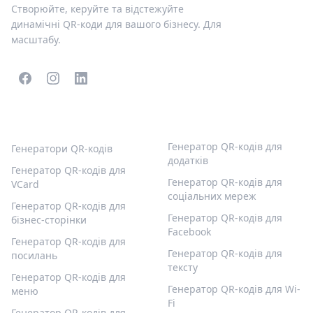
Створюйте, керуйте та відстежуйте
динамічні QR-коди для вашого бізнесу. Для
масштабу.
ПОПУЛЯРНІ QR-КОДИ
ІНШІ ТИПИ
Генератор QR-кодів для
Генератори QR-кодів
додатків
Генератор QR-кодів для
Генератор QR-кодів для
VCard
соціальних мереж
Генератор QR-кодів для
Генератор QR-кодів для
бізнес-сторінки
Facebook
Генератор QR-кодів для
Генератор QR-кодів для
посилань
тексту
Генератор QR-кодів для
Генератор QR-кодів для Wi-
меню
Fi
Генератор QR-кодів для