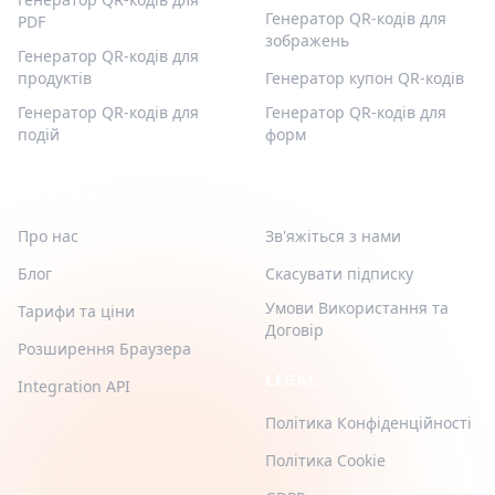
Генератор QR-кодів для
PDF
зображень
Генератор QR-кодів для
продуктів
Генератор купон QR-кодів
Генератор QR-кодів для
Генератор QR-кодів для
подій
форм
QR-BUILD
ПІДТРИМКА
Про нас
Зв'яжіться з нами
Блог
Скасувати підписку
Умови Використання та
Тарифи та ціни
Договір
Розширення Браузера
LEGAL
Integration API
Політика Конфіденційності
Політика Cookie