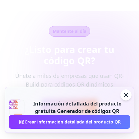
Mantente al día
¿Listo para crear tu
código QR?
Únete a miles de empresas que usan QR-
Build para códigos QR dinámicos
Información detallada del producto
Empieza gratis
gratuita Generador de códigos QR
Contactar ventas
Crear información detallada del producto QR