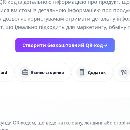
QR-код із детальною інформацією про продукт, щ
ися вмістом із детальною інформацією про проду
я дозволяє користувачам отримати детальну інфо
, що ідеально підходить для маркетингу, обміну т
Створити безкоштовний QR-код
Card
Бізнес-сторінка
Додаток
кунди QR‑кодом, що веде на головну, лендинг або сторінк
івок.