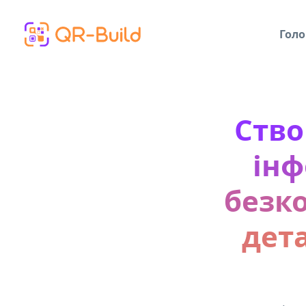
Skip to main content
Голо
Ство
інф
безк
дет