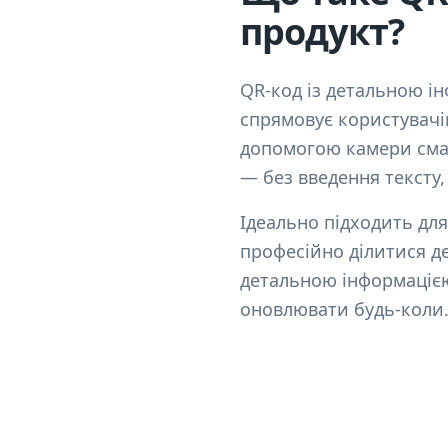
продукт?
QR-код із детальною і
спрямовує користувачів
допомогою камери смар
— без введення тексту,
Ідеально підходить для
професійно ділитися д
детальною інформацією
оновлювати будь-коли