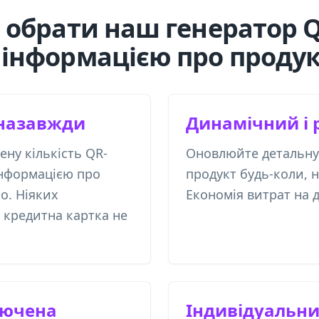
 обрати наш генератор QR
інформацією про продук
назавжди
Динамічний і 
ну кількість QR-
Оновлюйте детальну
інформацією про
продукт будь-коли, 
о. Ніяких
Економія витрат на д
 кредитна картка не
лючена
Індивідуальн