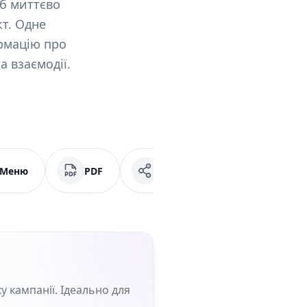
об миттєво
кт. Одне
рмацію про
а взаємодії.
Меню
PDF
Соціальні мережі
у кампанії. Ідеально для