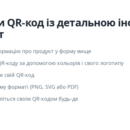
и QR-код із детальною і
т
формацію про продукт у форму вище
R-коду за допомогою кольорів і свого логотипу
е свій QR-код
му форматі (PNG, SVG або PDF)
літься своїм QR-кодом будь-де