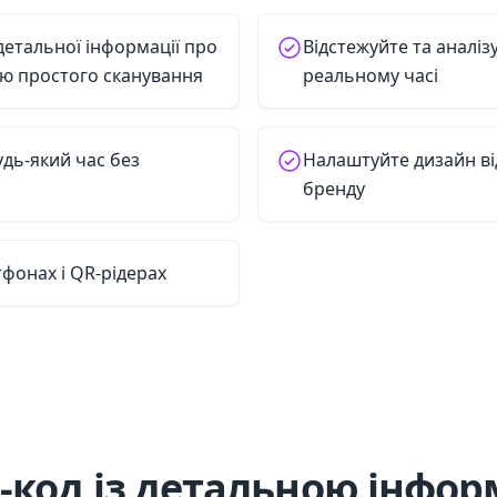
детальної інформації про
Відстежуйте та аналіз
ю простого сканування
реальному часі
удь-який час без
Налаштуйте дизайн ві
бренду
фонах і QR-рідерах
-код із детальною інфор