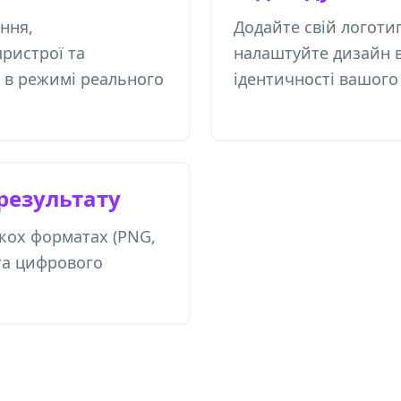
ння,
Додайте свій логотип
ристрої та
налаштуйте дизайн в
 в режимі реального
ідентичності вашого
 результату
ькох форматах (PNG,
 та цифрового