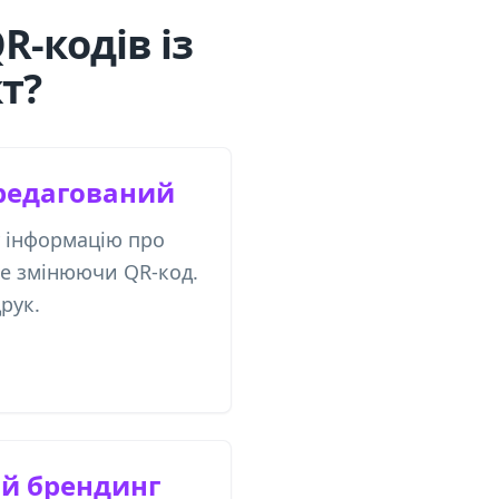
-кодів із
т?
редагований
 інформацію про
не змінюючи QR-код.
рук.
ий брендинг