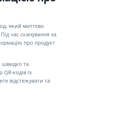
од, який миттєво
Під час сканування за
формацію про продукт
ь швидко та
 QR-кодів із
ете відстежувати та