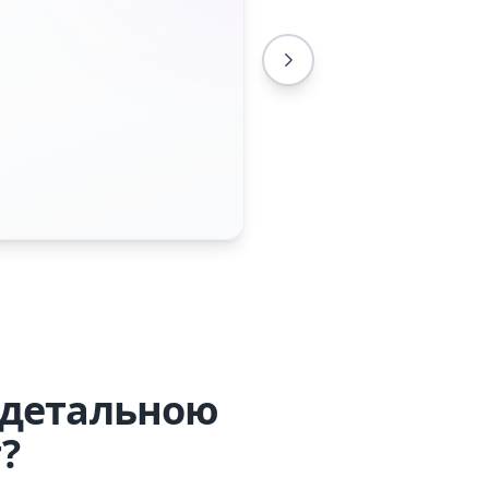
 детальною
?