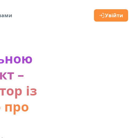
 нами
Увійти
льною
кт –
ор із
 про