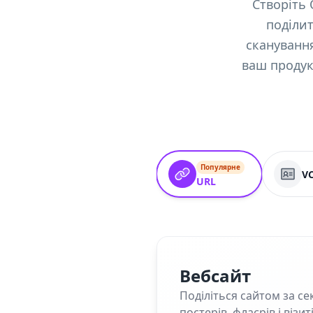
Створіть 
поділит
скануванн
ваш продукт
Популярне
V
URL
Вебсайт
Поділіться сайтом за се
постерів, флаєрів і візит