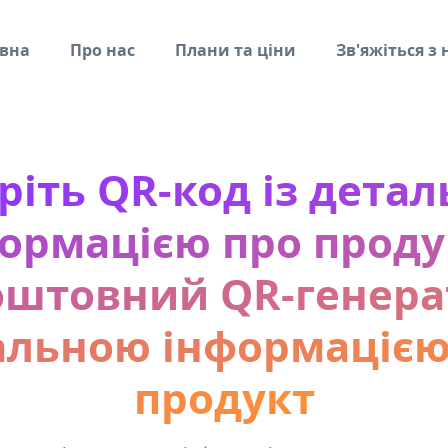
вна
Про нас
Плани та ціни
Зв'яжіться з
ріть QR-код із дета
ормацією про проду
оштовний QR-генерат
альною інформацією
продукт